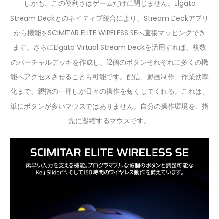
しかも、この便利さはゲームだけに閉じません。Elgato
Stream Deckとのネイティブ統合により、Stream Deckアプリ
から機能をSCIMITAR ELITE WIRELESS SEへ直接マッピングでき
ます。さらにElgato Virtual Stream Deckを活用すれば、複数
のバーチャルデッキを作成し、12個のボタンそれぞれに多くの機
能へアクセスさせることも可能です。配信、動画制作、作業効率
化まで、親指の一押しが日々の操作を短くしてくれる。これは、
単にボタンが多いマウスではありません。自分の操作環境を、指
先に凝縮するマウスです。