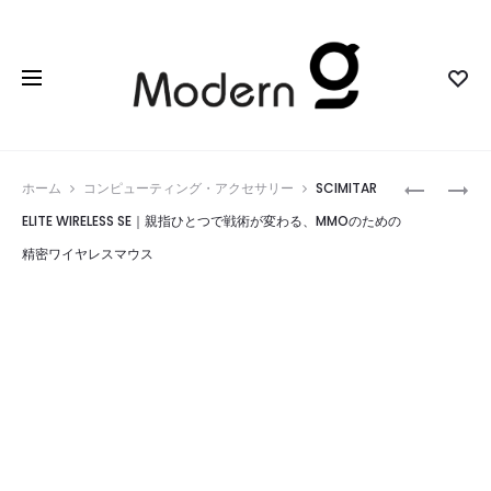
Prod
SOUNDC
8BITDO
ホーム
コンピューティング・アクセサリー
SCIMITAR
BOOM
RETRO
navig
ELITE WIRELESS SE｜親指ひとつで戦術が変わる、MMOのための
GO
R8
精密ワイヤレスマウス
3I
MOUSE
｜
–
お
N
風
EDITION
呂
｜
も
レ
キ
ト
ャ
ロ
ン
な