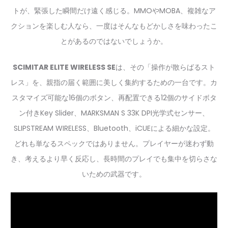
トが、緊張した瞬間だけ遠く感じる。MMOやMOBA、複雑なア
クションを楽しむ人なら、一度はそんなもどかしさを味わったこ
とがあるのではないでしょうか。
SCIMITAR ELITE WIRELESS SE
は、その「操作が散らばるスト
レス」を、親指の届く範囲に美しく集約するための一台です。カ
スタマイズ可能な16個のボタン、再配置できる12個のサイドボタ
ン付きKey Slider、MARKSMAN S 33K DPI光学式センサー、
SLIPSTREAM WIRELESS、Bluetooth、iCUEによる細かな設定。
どれも単なるスペックではありません。プレイヤーが迷わず動
き、考えるより早く反応し、長時間のプレイでも集中を切らさな
いための武器です。