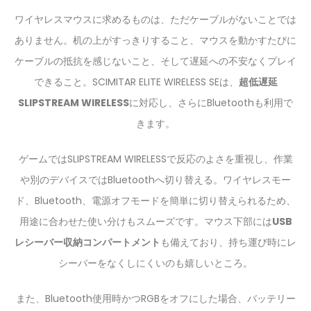
ワイヤレスマウスに求めるものは、ただケーブルがないことでは
ありません。机の上がすっきりすること、マウスを動かすたびに
ケーブルの抵抗を感じないこと、そして遅延への不安なくプレイ
できること。SCIMITAR ELITE WIRELESS SEは、
超低遅延
SLIPSTREAM WIRELESS
に対応し、さらにBluetoothも利用で
きます。
ゲームではSLIPSTREAM WIRELESSで反応のよさを重視し、作業
や別のデバイスではBluetoothへ切り替える。ワイヤレスモー
ド、Bluetooth、電源オフモードを簡単に切り替えられるため、
用途に合わせた使い分けもスムーズです。マウス下部には
USB
レシーバー収納コンパートメント
も備えており、持ち運び時にレ
シーバーをなくしにくいのも嬉しいところ。
また、Bluetooth使用時かつRGBをオフにした場合、バッテリー