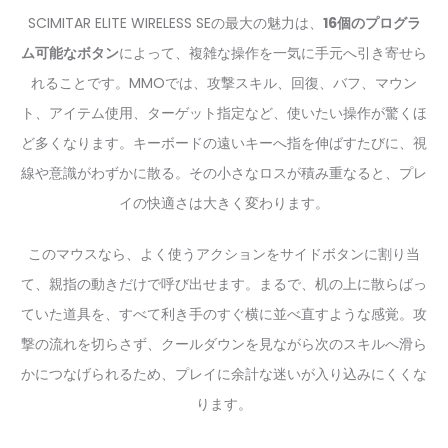
SCIMITAR ELITE WIRELESS SEの最大の魅力は、
16個のプログラ
ム可能なボタン
によって、複雑な操作を一気に手元へ引き寄せら
れることです。MMOでは、攻撃スキル、回復、バフ、マウン
ト、アイテム使用、ターゲット指定など、使いたい操作が驚くほ
ど多くなります。キーボードの遠いキーへ指を伸ばすたびに、視
線や意識がわずかに散る。その小さなロスが積み重なると、プレ
イの快適さは大きく変わります。
このマウスなら、よく使うアクションをサイドボタンに割り当
て、親指の動きだけで呼び出せます。まるで、机の上に散らばっ
ていた道具を、すべて利き手のすぐ横に並べ直すような感覚。攻
撃の流れを切らさず、クールダウンを見ながら次のスキルへ滑ら
かにつなげられるため、プレイに余計な迷いが入り込みにくくな
ります。