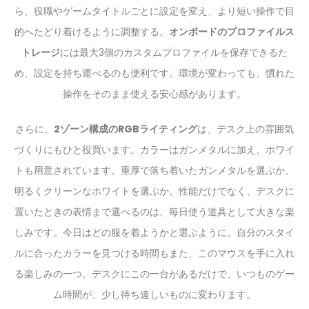
ら、役職やゲームタイトルごとに設定を変え、より短い操作で目
的へたどり着けるように調整する。
オンボードのプロファイルス
トレージ
には最大3個のカスタムプロファイルを保存できるた
め、設定を持ち運べるのも便利です。環境が変わっても、慣れた
操作をそのまま使える安心感があります。
さらに、
2ゾーン構成のRGBライティング
は、デスク上の雰囲気
づくりにもひと役買います。カラーはガンメタルに加え、ホワイ
トも用意されています。重厚で落ち着いたガンメタルを選ぶか、
明るくクリーンなホワイトを選ぶか。性能だけでなく、デスクに
置いたときの表情まで選べるのは、毎日使う道具として大きな楽
しみです。今日はどの服を着ようかと選ぶように、自分のスタイ
ルに合ったカラーを見つける時間もまた、このマウスを手に入れ
る楽しみの一つ。デスクにこの一台があるだけで、いつものゲー
ム時間が、少し待ち遠しいものに変わります。