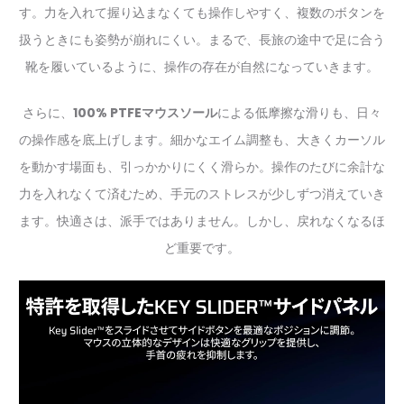
す。力を入れて握り込まなくても操作しやすく、複数のボタンを
扱うときにも姿勢が崩れにくい。まるで、長旅の途中で足に合う
靴を履いているように、操作の存在が自然になっていきます。
さらに、
100% PTFEマウスソール
による低摩擦な滑りも、日々
の操作感を底上げします。細かなエイム調整も、大きくカーソル
を動かす場面も、引っかかりにくく滑らか。操作のたびに余計な
力を入れなくて済むため、手元のストレスが少しずつ消えていき
ます。快適さは、派手ではありません。しかし、戻れなくなるほ
ど重要です。