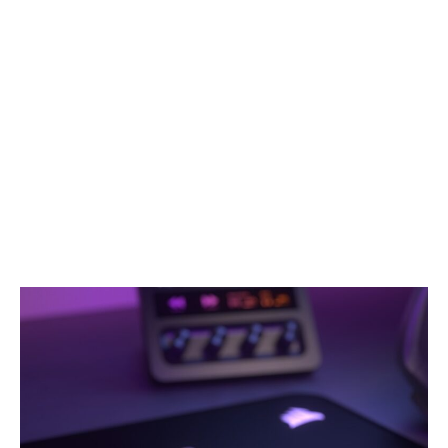
プ
机
も、
に、
音
精
楽
密
の
な
居
操
場
作
所
感
に
を
変
連
え
れ
る
て
防
く
水
る
ポ
高
ー
性
タ
能
ブ
ワ