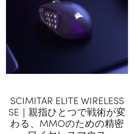
ル
イ
ス
ヤ
ピ
レ
ー
ス
カ
マ
ー
ウ
ス
SCIMITAR ELITE WIRELESS
SE｜親指ひとつで戦術が変
わる、MMOのための精密