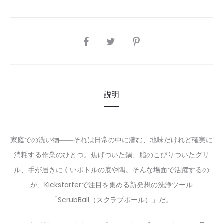
SHARE
説明
家庭での洗い物――それは日常の中に潜む、地味だけれど確実に
消耗する作業のひとつ。焦げついた鍋、脂のこびりついたグリ
ル、手が届きにくいボトルの底や隅。そんな場面で活躍するの
が、Kickstarterで注目を集める新発想の洗浄ツール
「ScrubBall（スクラブボール）」だ。