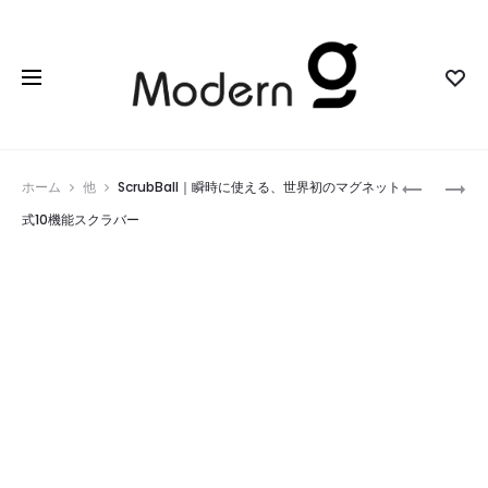
Prod
MECHAV
NORM
ホーム
他
ScrubBall｜瞬時に使える、世界初のマグネット
｜
2
navig
式10機能スクラバー
時
｜
の
「画
概
面
念
を
を
減
再
ら
構
し、
築
人
す
生
る
を