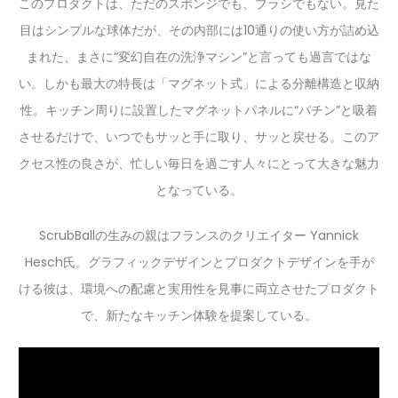
このプロダクトは、ただのスポンジでも、ブラシでもない。見た
目はシンプルな球体だが、その内部には10通りの使い方が詰め込
まれた、まさに“変幻自在の洗浄マシン”と言っても過言ではな
い。しかも最大の特長は「マグネット式」による分離構造と収納
性。キッチン周りに設置したマグネットパネルに“パチン”と吸着
させるだけで、いつでもサッと手に取り、サッと戻せる。このア
クセス性の良さが、忙しい毎日を過ごす人々にとって大きな魅力
となっている。
ScrubBallの生みの親はフランスのクリエイター Yannick
Hesch氏。グラフィックデザインとプロダクトデザインを手が
ける彼は、環境への配慮と実用性を見事に両立させたプロダクト
で、新たなキッチン体験を提案している。