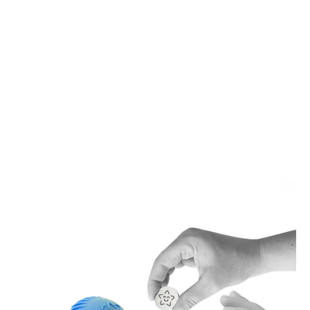
次
増
世
や
代
す」
タ
ス
イ
マ
ム
ー
ピ
ト
ー
ウ
ス
ォ
ッ
チ
の
新
境
地