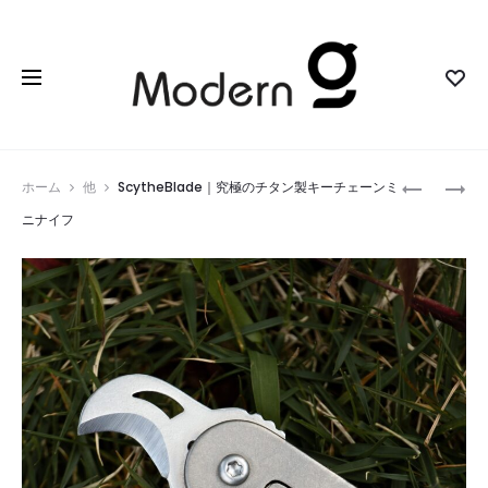
Prod
SIRUI
HONEYES
ホーム
他
ScytheBlade｜究極のチタン製キーチェーンミ
20MM
｜
navig
ニナイフ
T1.8
ス
1.33X
マ
S35
ー
AF
ト
ANAMORP
フ
LENS
ォ
｜
ト
シ
フ
ネ
レ
マ
ー