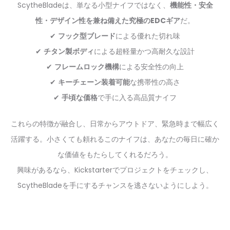
ScytheBladeは、単なる小型ナイフではなく、
機能性・安全
性・デザイン性を兼ね備えた究極のEDCギア
だ。
✔
フック型ブレード
による優れた切れ味
✔
チタン製ボディ
による超軽量かつ高耐久な設計
✔
フレームロック機構
による安全性の向上
✔
キーチェーン装着可能
な携帯性の高さ
✔
手頃な価格
で手に入る高品質ナイフ
これらの特徴が融合し、日常からアウトドア、緊急時まで幅広く
活躍する。小さくても頼れるこのナイフは、あなたの毎日に確か
な価値をもたらしてくれるだろう。
興味があるなら、Kickstarterでプロジェクトをチェックし、
ScytheBladeを手にするチャンスを逃さないようにしよう。