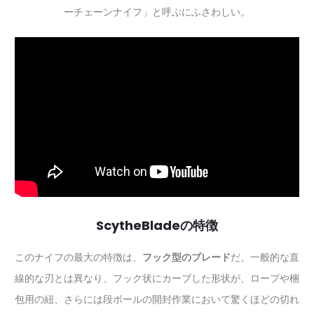
ーチェーンナイフ」と呼ぶにふさわしい。
ScytheBladeの特徴
このナイフの最大の特徴は、
フック型のブレード
だ。一般的な直
線的な刃とは異なり、フック状にカーブした形状が、ロープや梱
包用の紐、さらには段ボールの開封作業において驚くほどの切れ