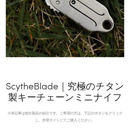
テ
ム
ィ
＆
ッ
ス
ク
ピ
な
ー
映
カ
像
ー
美
の
を
革
手
新
に
ScytheBlade｜究極のチタン
入
製キーチェーンミニナイフ
れ
る
広
※本記事は他社製品の紹介です。ご希望の方は、下記のボタンをクリック
角
し、外部サイトにてご購入ください。
レ
ン