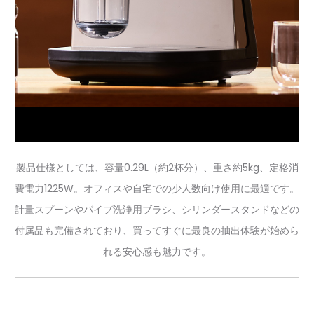
製品仕様としては、容量0.29L（約2杯分）、重さ約5kg、定格消
費電力1225W。オフィスや自宅での少人数向け使用に最適です。
計量スプーンやパイプ洗浄用ブラシ、シリンダースタンドなどの
付属品も完備されており、買ってすぐに最良の抽出体験が始めら
れる安心感も魅力です。