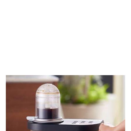
れ
イ
て
ン
暮
す
ら
る、
す
新
家
し
族
い
を“そ
ベ
っ
ッ
と”見
ド
守
体
る、
験
セ
ン
サ
ー
搭
載