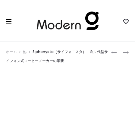
Prod
か
ACTIVE
ホーム
他
Siphonysta（サイフォニスタ）｜次世代型サ
ん
SLEEP
navig
イフォン式コーヒーメーカーの革新
た
BED
ん
｜
見
眠
守
り
り
を
プ
自
ラ
動
グ
で
｜
デ
離
ザ