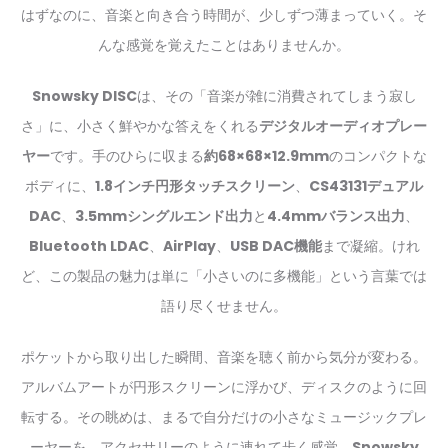
はずなのに、音楽と向き合う時間が、少しずつ薄まっていく。そ
んな感覚を覚えたことはありませんか。
Snowsky DISC
は、その「音楽が雑に消費されてしまう寂し
さ」に、小さく鮮やかな答えをくれる
デジタルオーディオプレー
ヤー
です。手のひらに収まる
約68×68×12.9mm
のコンパクトな
ボディに、
1.8インチ円形タッチスクリーン
、
CS43131デュアル
DAC
、
3.5mmシングルエンド出力
と
4.4mmバランス出力
、
Bluetooth LDAC
、
AirPlay
、
USB DAC機能
まで凝縮。けれ
ど、この製品の魅力は単に「小さいのに多機能」という言葉では
語り尽くせません。
ポケットから取り出した瞬間、音楽を聴く前から気分が変わる。
アルバムアートが円形スクリーンに浮かび、ディスクのように回
転する。その眺めは、まるで自分だけの小さなミュージックプレ
ーヤーを、アクセサリーのように連れて歩く感覚。
Snowsky