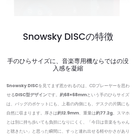
Snowsky DISCの特徴
手のひらサイズに、音楽専用機ならではの没
入感を凝縮
Snowsky DISC
を見てまず惹かれるのは、CDプレーヤーを思わ
せる
DISC型デザイン
です。
約68×68mm
という手のひらサイズ
は、バッグのポケットにも、上着の内側にも、デスクの片隅にも
自然に収まります。厚さは
約12.9mm
、重量は
約77.2g
。スマホ
とは別に持ち歩いても負担になりにくく、「今日は音楽をちゃん
と聴きたい」と思った瞬間に、すっと連れ出せる軽やかさがあり