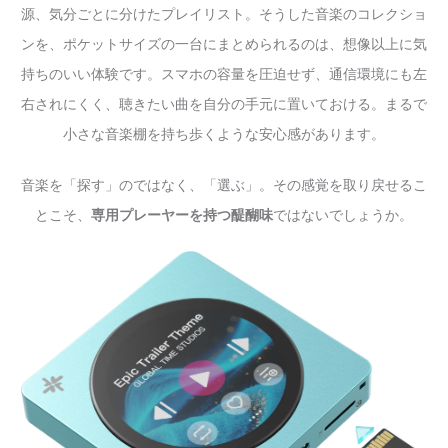
源、気分ごとに分けたプレイリスト。そうした音楽のコレクショ
ンを、ポケットサイズの一台にまとめられるのは、想像以上に気
持ちのいい体験です。スマホの容量を圧迫せず、通信環境にも左
右されにくく、聴きたい曲を自分の手元に置いておける。まるで
小さな音楽棚を持ち歩くような安心感があります。
音楽を「探す」のではなく、「選ぶ」。その感覚を取り戻せるこ
とこそ、
専用プレーヤーを持つ醍醐味
ではないでしょうか。