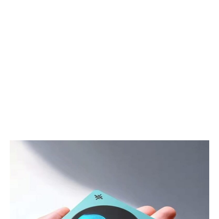
で
コ
雨
リ
か
も
ら
暗
守
が
る
り
晴
も
雨
一
兼
気
用
に
ロ
片
ン
づ
グ
け
ア
る
ン
充
ブ
電
レ
式
ラ
小