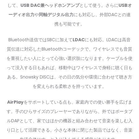
して、
USB DAC兼ヘッドホンアンプ
として使う。さらに
USBオ
ーディオ出力
や
同軸デジタル出力
にも対応し、外部DACとの連
携も可能です。
Bluetooth送信ではSBCに加えて
LDAC
にも対応。LDACは高音
質伝送に対応したBluetoothコーデックで、ワイヤレスでも音質
を重視したい人にとって心強い選択肢になります。ケーブルを使
って没入する日もあれば、移動中はワイヤレスで身軽に聴く日も
ある。Snowsky DISCは、その日の気分や環境に合わせて聴き方
を変えられる柔軟さを持っています。
AirPlay
をサポートしている点も、家庭内での使い勝手を広げま
す。手のひらサイズのプレーヤーでありながら、外ではポータブ
ルDAPとして、家ではほかの機器と組み合わせて音楽を楽しむ入
り口として活躍できる。小さな本体に閉じた製品ではなく、音楽