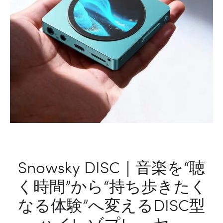
型
ブ
ロ
ワ
ー
Snowsky DISC｜音楽を“聴
く時間”から“持ち歩きたく
なる体験”へ変えるDISC型