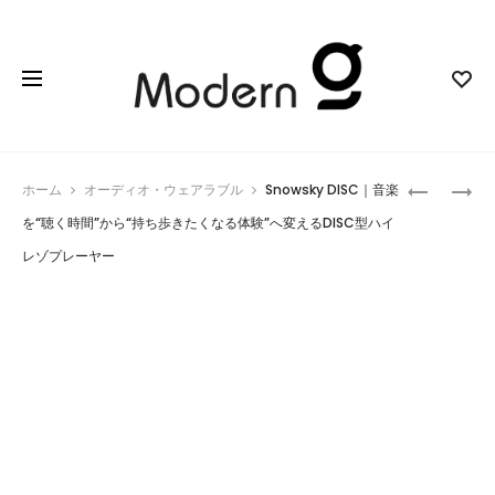
Prod
UNISEX
HYT-
ホーム
オーディオ・ウェアラブル
Snowsky DISC｜音楽
BACK
4L
navig
を“聴く時間”から“持ち歩きたくなる体験”へ変えるDISC型ハイ
PROTECT
｜
レゾプレーヤー
WPC.
手
｜
の
背
ひ
中
ら
の
サ
バ
イ
ッ
ズ
グ
で
ま
ホ