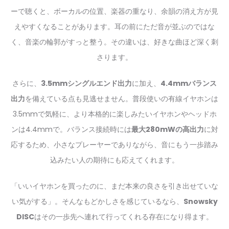
ーで聴くと、ボーカルの位置、楽器の重なり、余韻の消え方が見
えやすくなることがあります。耳の前にただ音が並ぶのではな
く、音楽の輪郭がすっと整う。その違いは、好きな曲ほど深く刺
さります。
さらに、
3.5mmシングルエンド出力
に加え、
4.4mmバランス
出力
を備えている点も見逃せません。普段使いの有線イヤホンは
3.5mmで気軽に、より本格的に楽しみたいイヤホンやヘッドホ
ンは4.4mmで。バランス接続時には
最大280mWの高出力
に対
応するため、小さなプレーヤーでありながら、音にもう一歩踏み
込みたい人の期待にも応えてくれます。
「いいイヤホンを買ったのに、まだ本来の良さを引き出せていな
い気がする」。そんなもどかしさを感じているなら、
Snowsky
DISC
はその一歩先へ連れて行ってくれる存在になり得ます。