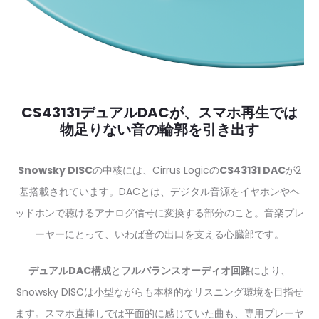
CS43131デュアルDACが、スマホ再生では
物足りない音の輪郭を引き出す
Snowsky DISC
の中核には、Cirrus Logicの
CS43131 DAC
が2
基搭載されています。DACとは、デジタル音源をイヤホンやヘ
ッドホンで聴けるアナログ信号に変換する部分のこと。音楽プレ
ーヤーにとって、いわば音の出口を支える心臓部です。
デュアルDAC構成
と
フルバランスオーディオ回路
により、
Snowsky DISCは小型ながらも本格的なリスニング環境を目指せ
ます。スマホ直挿しでは平面的に感じていた曲も、専用プレーヤ