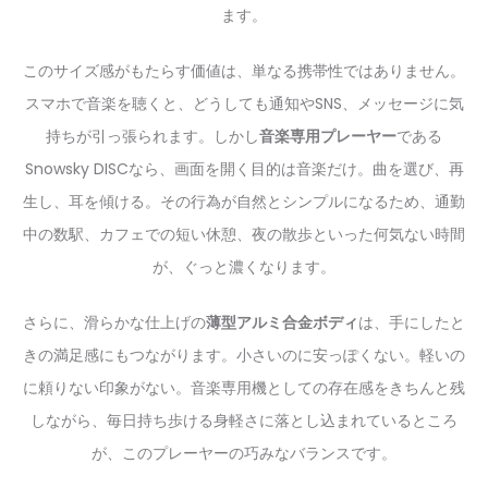
ます。
このサイズ感がもたらす価値は、単なる携帯性ではありません。
スマホで音楽を聴くと、どうしても通知やSNS、メッセージに気
持ちが引っ張られます。しかし
音楽専用プレーヤー
である
Snowsky DISCなら、画面を開く目的は音楽だけ。曲を選び、再
生し、耳を傾ける。その行為が自然とシンプルになるため、通勤
中の数駅、カフェでの短い休憩、夜の散歩といった何気ない時間
が、ぐっと濃くなります。
さらに、滑らかな仕上げの
薄型アルミ合金ボディ
は、手にしたと
きの満足感にもつながります。小さいのに安っぽくない。軽いの
に頼りない印象がない。音楽専用機としての存在感をきちんと残
しながら、毎日持ち歩ける身軽さに落とし込まれているところ
が、このプレーヤーの巧みなバランスです。