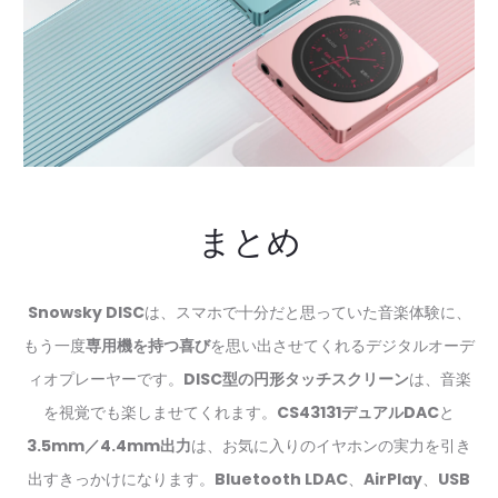
まとめ
Snowsky DISC
は、スマホで十分だと思っていた音楽体験に、
もう一度
専用機を持つ喜び
を思い出させてくれるデジタルオーデ
ィオプレーヤーです。
DISC型の円形タッチスクリーン
は、音楽
を視覚でも楽しませてくれます。
CS43131デュアルDAC
と
3.5mm／4.4mm出力
は、お気に入りのイヤホンの実力を引き
出すきっかけになります。
Bluetooth LDAC
、
AirPlay
、
USB