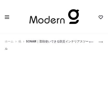
Prod
SALONIA
SOUNDSL
ホーム
他
SONAIR｜普段使いできる防災インテリアスツー
EMS
｜
navig
ル
リ
ゲ
フ
ー
ト
マ
ブ
ー
ラ
の
シ
た
｜
め
表
の
情
ワ
筋・
イ