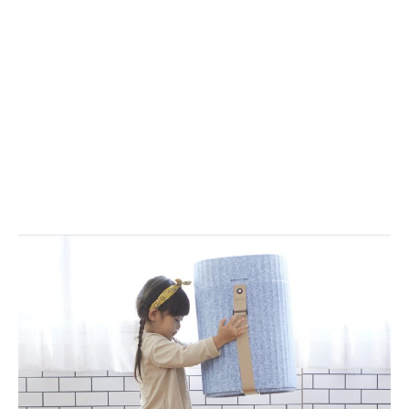
頭
ヤ
皮・
レ
ボ
ス
デ
ネ
ィ
ッ
を
ク
引
ス
き
ピ
締
ー
め
カ
る
ー
多
機
能
美
容
ブ
ラ