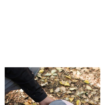
思
や
考
し
を
続
入
け
れ
る、
て
ペ
持
ル
ち
チ
歩
ェ
く、
チ
6
ラ
イ
ー
ン
方
チ
式
電
の
子
水
ペ
冷
ー
ウ