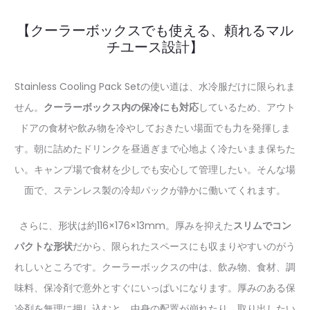
【クーラーボックスでも使える、頼れるマル
チユース設計】
Stainless Cooling Pack Setの使い道は、水冷服だけに限られま
せん。
クーラーボックス内の保冷にも対応
しているため、アウト
ドアの食材や飲み物を冷やしておきたい場面でも力を発揮しま
す。朝に詰めたドリンクを昼過ぎまで心地よく冷たいまま保ちた
い。キャンプ場で食材を少しでも安心して管理したい。そんな場
面で、ステンレス製の冷却パックが静かに働いてくれます。
さらに、形状は約116×176×13mm。厚みを抑えた
スリムでコン
パクトな形状
だから、限られたスペースにも収まりやすいのがう
れしいところです。クーラーボックスの中は、飲み物、食材、調
味料、保冷剤で意外とすぐにいっぱいになります。厚みのある保
冷剤を無理に押し込むと、中身の配置が崩れたり、取り出したい