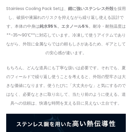
Stainless Cooling Pack Setは、
錆に強いステンレス外殻
を採用
し、破損や液漏れのリスクを抑えながら繰り返し使える設計で
す。本体の中身は
純水95％、エタノール5％
。耐冷・耐熱温度は
**-35〜90℃**に対応しています。冷凍して使うアイテムであり
ながら、外殻に金属ならではの頼もしさがあるため、ギアとして
の安心感が違います。
もちろん、どんな道具にも丁寧な扱いは必要です。それでも、夏
のフィールドで繰り返し使うことを考えると、外殻の堅牢さは大
きな価値になります。使うたびに「大丈夫かな」と気にするので
はなく、必要なときに取り出して、当たり前のように使える。道
具への信頼は、快適な時間を支える目に見えない土台です。