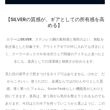
【SILVERの質感が、ギアとしての所有感を高
める】
カラーは
SILVER
。ステンレス鋼の素材感と相性のよい、無駄を
削ぎ落とした印象です。アウトドアギアの中に入れても浮きにく
く、クーラーボックスや水冷式ウェア関連のアイテムと並べたと
きにも、道具としての清潔感と精密さが伝わります。
見た目の派手さで惹きつけるタイプではありません。けれど、だ
からこそいい。使うたびに、金属ならではのひんやりとした質
感、薄く整ったフォルム、Snow Peakらしい機能美がじわりと
効いてきます。道具は、使う前から気分を整えてくれるものでも
あります。今日はどのギアを持っていこうかと選ぶように、この