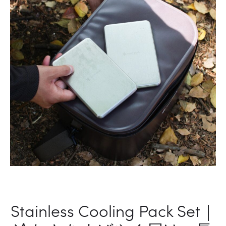
パ
ェ
ー
ア
リ
ー
ダ
ー
Stainless Cooling Pack Set｜