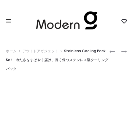
Prod
BOOX
CHILLERX
ホーム
アウトドアガジェット
Stainless Cooling Pack
GO6
｜
navig
Set｜冷たさをすばやく届け、長く保つステンレス製クーリング
GEN2
氷
パック
｜
い
ポ
ら
ケ
ず
ッ
で
ト
背
に
中
本
か
棚
ら
と
冷