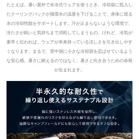
たとえば、暑い屋外で水冷式ウェアを使うとき。冷却袋に投入し
たクーリングパックが循環水の温度を下げることで、身体に巡る
水の冷却性能をサポートします。汗が止まらないような環境で、
冷たさが鈍いと気持ちまで消耗してしまうもの。けれど、冷気が
素早く伝われば、ウェアが本来持っている涼しさを引き出しやす
くなります。まるで、背中側に小さな冷却源を忍ばせているよう
な安心感。暑さに耐えるのではなく、暑さと向き合うための余裕
が生まれます。