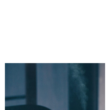
く
RPG
つ
向
ろ
け
ぎ
ト
を
レ
も
ー
た
サ
ら
ブ
す
ル
洗
リ
い
ユ
や
ー
す
ザ
い
ブ
衛
ル
生
ゲ
的
ー
加
ム