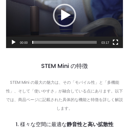
プ
レ
ー
ヤ
ー
00:00
03:17
STEM Mini の特徴
STEM Mini の最大の魅力は、その「モバイル性」と「多機能
性」、そして「使いやすさ」が融合している点にあります。以下
では、商品ページに記載された具体的な機能と特徴を詳しく解説
します。
1. 様々な空間に最適な
静音性と高い拡散性