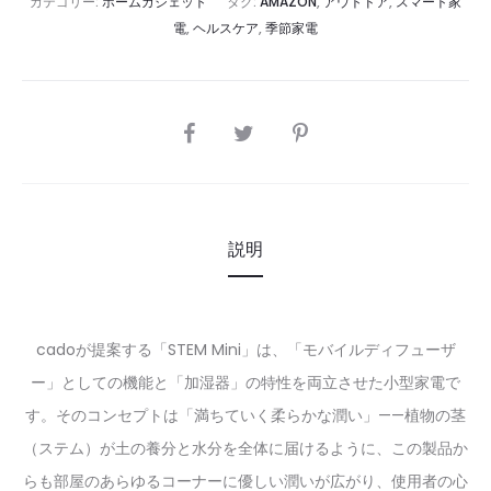
カテゴリー:
ホームガジェット
タグ:
AMAZON
,
アウトドア
,
スマート家
電
,
ヘルスケア
,
季節家電
SHARE
説明
cadoが提案する「STEM Mini」は、「モバイルディフューザ
ー」としての機能と「加湿器」の特性を両立させた小型家電で
す。そのコンセプトは「満ちていく柔らかな潤い」——植物の茎
（ステム）が土の養分と水分を全体に届けるように、この製品か
らも部屋のあらゆるコーナーに優しい潤いが広がり、使用者の心