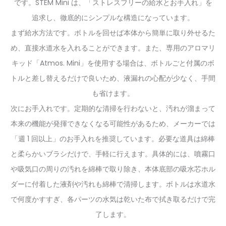
です。STEM Mini は、「ストレスフリーの給水とお手入れ」を
追求し、徹底的にシンプルな構造になっています。
まず給水方法です。ボトルを回せば本体から簡単に取り外せるた
め、直接水道水を入れることができます。また、専用のアロマリ
キッド「Atmos. Mini」を使用する場合は、ボトルごと付属のボ
トルと差し替えるだけで良いため、液漏れの心配が少なく、手間
も省けます。
次にお手入れです。定期的な清掃を行わないと、汚れが溜まって
本来の機能が発揮できなくなる可能性があるため、メーカーでは
「週 1 回以上」のお手入れを推奨しています。必要な道具は綿棒
と柔らかいブラシだけで、手軽に行えます。具体的には、噴霧口
や吸気口の周りの汚れを綿棒で取り除き、本体底部の吸水芯ホル
ダーに付着した液剤や汚れも綿棒で清掃します。ボトルは水道水
で何度かすすぎ、各パーツの水気は乾いた布で拭き取るだけで完
了します。