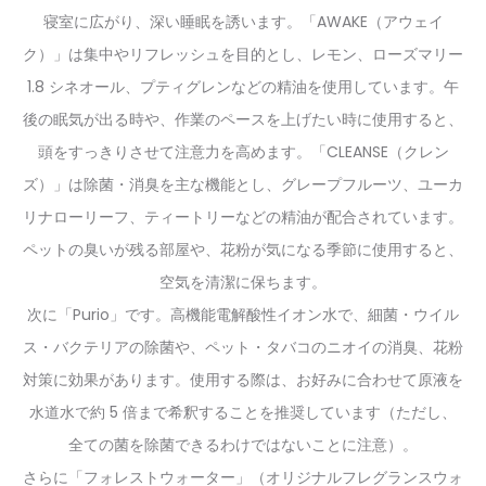
寝室に広がり、深い睡眠を誘います。「AWAKE（アウェイ
ク）」は集中やリフレッシュを目的とし、レモン、ローズマリー
1.8 シネオール、プティグレンなどの精油を使用しています。午
後の眠気が出る時や、作業のペースを上げたい時に使用すると、
頭をすっきりさせて注意力を高めます。「CLEANSE（クレン
ズ）」は除菌・消臭を主な機能とし、グレープフルーツ、ユーカ
リナローリーフ、ティートリーなどの精油が配合されています。
ペットの臭いが残る部屋や、花粉が気になる季節に使用すると、
空気を清潔に保ちます。
次に「Purio」です。高機能電解酸性イオン水で、細菌・ウイル
ス・バクテリアの除菌や、ペット・タバコのニオイの消臭、花粉
対策に効果があります。使用する際は、お好みに合わせて原液を
水道水で約 5 倍まで希釈することを推奨しています（ただし、
全ての菌を除菌できるわけではないことに注意）。
さらに「フォレストウォーター」（オリジナルフレグランスウォ