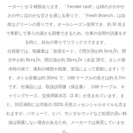
ーター）が 2 種類あります。「Tender Leaf」は緑のさわやか
さの中にほのかな甘さを感じる香りで、「Fresh Branch」は自
然なグリーンの香りです。オールシーズン使用でき、約 10 倍ま
で希釈して香りの濃さを調整できるため、仕事の合間や読書をす
る時に、好みの香りでリラックスできます。
仕様面では、噴霧量は「加湿モード」で間欠弱が約 5mL/h、間
欠中が約 15mL/h、間欠強が約 35mL/h（水温 25℃、タンク満
水時の値で、液剤の種類や残量、室温によって変動します）で
す。ボトル容量は約 30mL で、USB ケーブルの長さは約 0.7m
です。付属品には、取扱説明書（保証書）、USB ケーブル、キ
ャリングケース、交換用吸水芯（2 本）が含まれています。ま
た、対応液剤には市販の 100% 天然エッセンシャルオイルも含ま
れますが、パチューリ、ヒバ、サンダルウッドなど粘度の高い精
油は噴霧しない場合があるため、メーカーでは推奨していませ
ん。