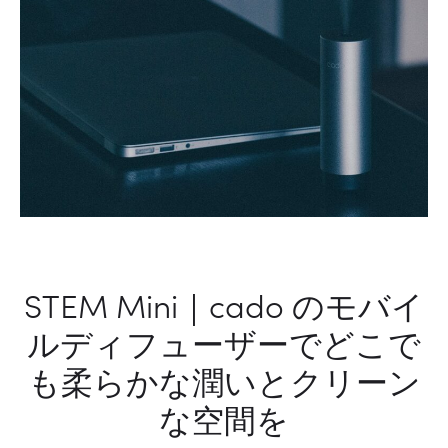
湿
マ
器
ッ
ト
STEM Mini｜cado のモバイ
ルディフューザーでどこで
も柔らかな潤いとクリーン
な空間を