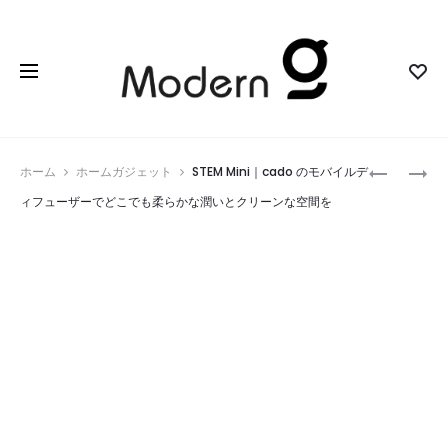
Prod
MIST
HEYTRAC
ホーム
ホームガジェット
STEM Mini｜cado のモバイルデ
250
BATTLE
navig
ィフューザーでどこでも柔らかな潤いとクリーンな空間を
｜
MAT
プ
｜
ラ
D&D・
イ
テ
ベ
ー
ー
ブ
ト
ル
空
ト
間
ッ
に
プ