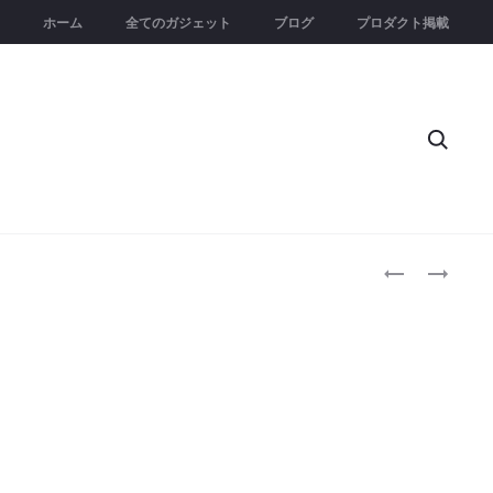
ホーム
全てのガジェット
ブログ
プロダクト掲載
Searc
Produc
PATHFINDER
BYND
｜
｜
naviga
自
究
然
極
の
の
美
ヨ
学
ガ
と
マ
ヴ
ッ