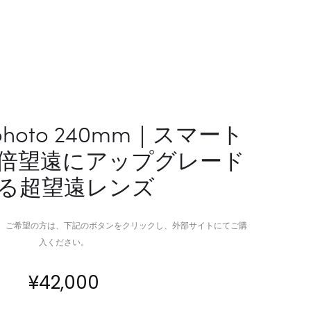
ィ
ト
ン
キ
テ
ャ
ー
リ
ジ
ア
デ
で
ザ
移
lephoto 240mm｜スマート
イ
動
0倍望遠にアップグレード
ン
を
が
も
る超望遠レンズ
融
っ
合
と
し
ス
。ご希望の方は、下記のボタンをクリックし、外部サイトにてご購
た
タ
入ください。
カ
イ
ス
リ
¥
42,000
タ
ッ
マ
シ