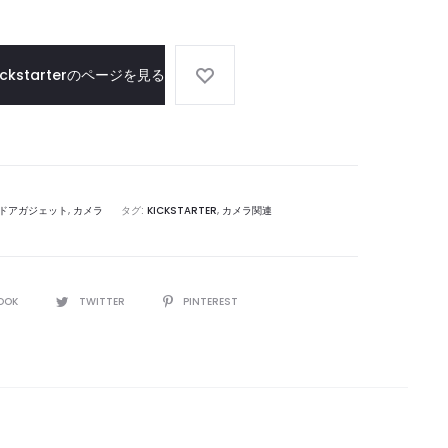
イ
ュ
ズ
に
可
ickstarterのページを見る
能
な
ブ
ロ
ン
ドアガジェット
,
カメラ
タグ:
KICKSTARTER
,
カメラ関連
ズ
ウ
ォ
ッ
OOK
TWITTER
PINTEREST
チ