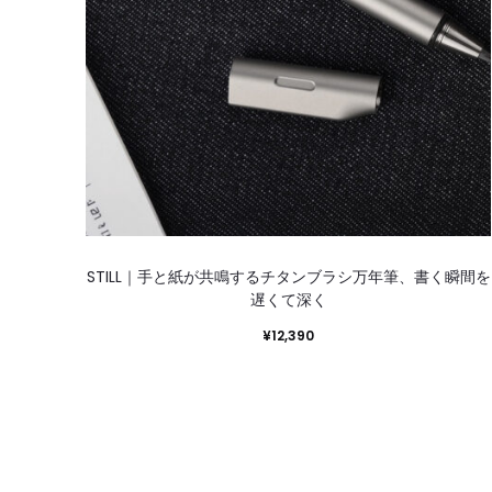
STILL｜手と紙が共鳴するチタンブラシ万年筆、書く瞬間を
遅くて深く
¥
12,390