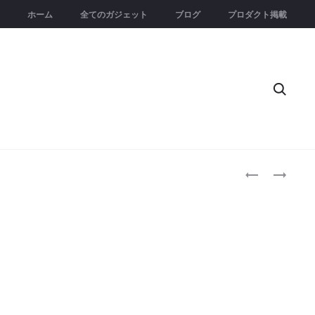
ホーム
全てのガジェット
ブログ
プロダクト掲載
Searc
Produc
CHILLERX
INZONE
｜
BUDS
naviga
氷
｜
い
勝
ら
利
ず
の
で
気
背
配
中
ま