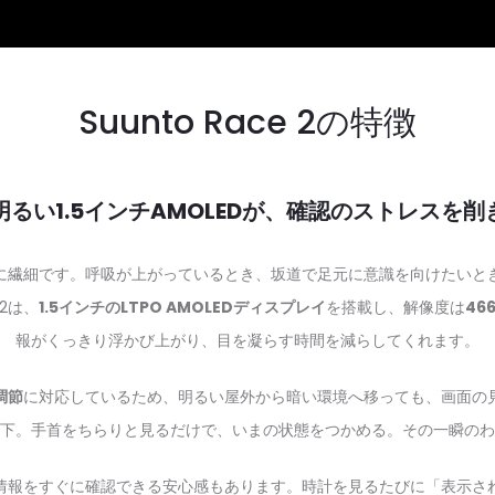
Suunto Race 2の特徴
明るい1.5インチAMOLEDが、確認のストレスを削
に繊細です。呼吸が上がっているとき、坂道で足元に意識を向けたいと
 2は、
1.5インチのLTPO AMOLEDディスプレイ
を搭載し、解像度は
46
報がくっきり浮かび上がり、目を凝らす時間を減らしてくれます。
調節
に対応しているため、明るい屋外から暗い環境へ移っても、画面の
下。手首をちらりと見るだけで、いまの状態をつかめる。その一瞬のわ
情報をすぐに確認できる安心感もあります。時計を見るたびに「表示さ