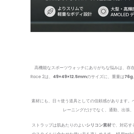
高機能なスポーツウォッチにありがちな悩みは、存在
Race 2は、
49×49×12.5mm
のサイズに、重量は
76g
素材にも、日々使う道具としての信頼感があります。
レーニングだけでなく、通勤、出張、
ストラップは肌あたりのよい
シリコン素材
で、対応す