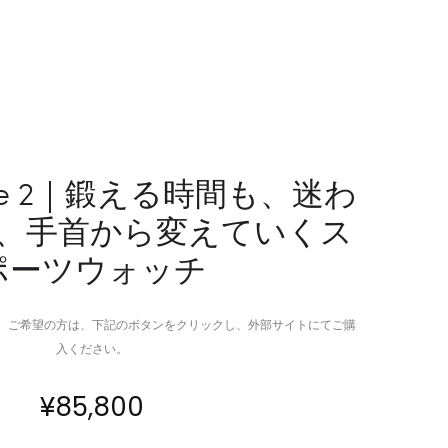
か
で
ら
聴
冷
き
や
分
し
け
続
る
け
完
Race 2｜鍛える時間も、迷わ
る、
全
、手首から変えていくス
ペ
ワ
ル
イ
ポーツウォッチ
チ
ヤ
ェ
レ
チ
ス
。ご希望の方は、下記のボタンをクリックし、外部サイトにてご購
ラ
ゲ
入ください。
ー
ー
方
ミ
¥
85,800
式
ン
の
グ