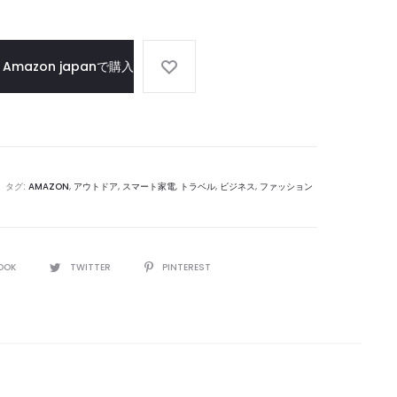
水
イ
冷
ヤ
ウ
ホ
Amazon japanで購入
ェ
ン
ア
タグ:
AMAZON
,
アウトドア
,
スマート家電
,
トラベル
,
ビジネス
,
ファッション
OOK
TWITTER
PINTEREST