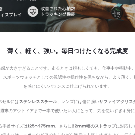
薄く、軽く、強い。毎日つけたくなる完成度
感が大きすぎることです。走るときは頼もしくても、仕事中や移動中、睡
。スポーツウォッチとしての視認性や操作性を保ちながら、より薄く、
を感じにくいバランスに仕上げられています。
ベゼルには
ステンレススチール
、レンズには傷に強い
サファイアクリス
週末のアウトドアまで一本で使いたい人にとって、気を使いすぎず身に
る手首サイズは
125〜175mm
。さらに
22mm幅のストラップ
に対応し