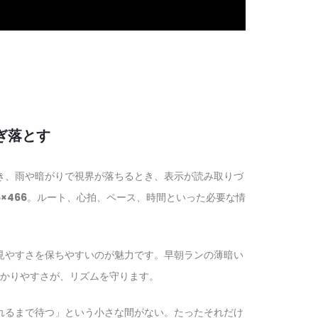
ぎ落とす
き、雨や暗がりで視界が落ちるとき、表示が読み取りづ
6×466
。ルート、心拍、ペース、時間といった必要な情
見やすさを保ちやすいのが魅力です。早朝ランの薄暗い
かりやすさが、リズムを守ります。
れるまで待つ」という小さな間がない。たったそれだけ