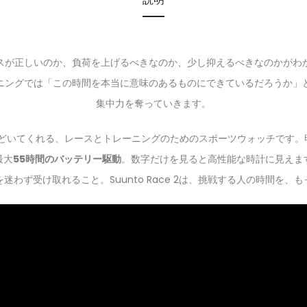
スが正しいのか、負荷を上げるべきなのか、少し抑えるべきなのかがわ
ニングでは「この時間を本当に意味のあるものにできているだろうか」
集中力を奪っていきます。
を手首の上でほどいてくれる、レースとトレーニングのためのスポーツウォッチです
最大
55時間のバッテリー駆動
。数字だけを見ると高性能な時計に見えま
わず受け取れること。Suunto Race 2は、挑戦する人の時間を