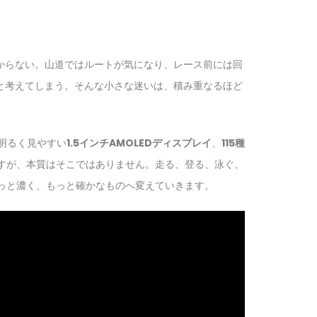
からない。山道ではルートが気になり、レース前には回
と考えてしまう。そんな小さな迷いは、積み重なるほど
。明るく見やすい
1.5インチAMOLEDディスプレイ
、
115種
すが、本質はそこではありません。走る、登る、泳ぐ、
、もっと濃く、もっと確かなものへ変えていきます。