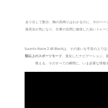
走り出して数分、胸の高鳴りはわかるのに、今のペー
復具合が気になり、仕事の合間に確保した短いトレー
Suunto Race 2 All Blackは、その迷い
類以上のスポーツモード
、進化したナビゲーション、
整える。そのすべての瞬間に、いま必要な情報を迷