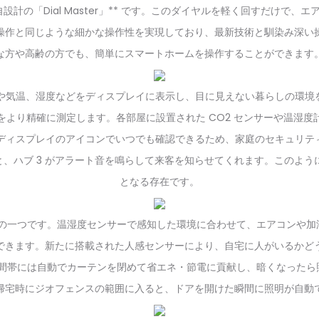
* 独自設計の「Dial Master」** です。このダイヤルを軽く回すだけで
操作と同じような細かな操作性を実現しており、最新技術と馴染み深い
な方や高齢の方でも、簡単にスマートホームを操作することができます
や気温、湿度などをディスプレイに表示し、目に見えない暮らしの環境
より精確に測定します。各部屋に設置された CO2 センサーや温湿
もディスプレイのアイコンでいつでも確認できるため、家庭のセキュリ
、ハブ 3 がアラート音を鳴らして来客を知らせてくれます。このように
となる存在です。
大きな魅力の一つです。温湿度センサーで感知した環境に合わせて、エアコン
できます。新たに搭載された人感センサーにより、自宅に人がいるかど
時間帯には自動でカーテンを閉めて省エネ・節電に貢献し、暗くなったら
宅時にジオフェンスの範囲に入ると、ドアを開けた瞬間に照明が自動で