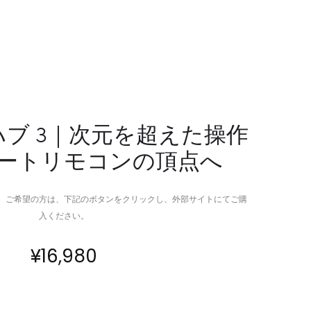
な
操
ラ
作
リ
で
ー
新
プ
し
レ
い
イ
扇
ot ハブ 3｜次元を超えた操作
が
風
ートリモコンの頂点へ
で
機
き
体
る
験
。ご希望の方は、下記のボタンをクリックし、外部サイトにてご購
テ
を
入ください。
ニ
も
ス
た
¥
16,980
ロ
ら
ボ
す
ッ
快
ト
適