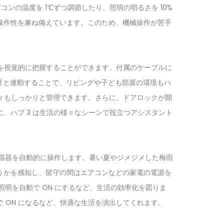
、エアコンの温度を 1℃ずつ調節したり、照明の明るさを 10%
操作性を兼ね備えています。このため、機械操作が苦手
。
を視覚的に把握することができます。付属のケーブルに
度計と連動することで、リビングや子ども部屋の環境もハ
ティもしっかりと管理できます。さらに、ドアロックが開
、ハブ 3 は生活の様々なシーンで役立つアシスタント
や加湿器を自動的に操作します。暑い夏やジメジメした梅雨
うかを感知し、留守の間はエアコンなどの家電の電源を
照明を自動で ON にするなど、生活の効率化を図りま
 ON になるなど、快適な生活を演出してくれます。