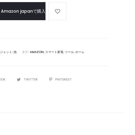
な
Amazon japanで購入
家
電
ジェット
,
他
タグ:
AMAZON
,
スマート家電
,
ツール
,
ホーム
OOK
TWITTER
PINTEREST