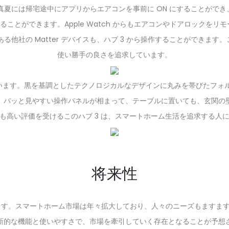
。真夏には帰宅途中にアプリからエアコンを事前に ON にすることがで
開けることができます。Apple Watch からもエアコンやドアロックをリ
ある他社の Matter デバイスも、ハブ 3 から操作することができま
使い勝手の良さを追求しています。
3 は秀でています。黒を基調としたテクノロジカルなデザインに丸みを帯びた
、パッと見やすい操作パネルが相まって、テーブルに置いても、玄関の
も高い評価を受けるこのハブ 3 は、スマートホーム生活を追求する人
将来性
と言えます。スマートホーム市場は年々拡大しており、人々のニーズもますます高ま
新的な機能と使いやすさで、市場を牽引していく存在となることが予想