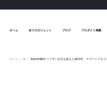
ホーム
全てのガジェット
ブログ
プロダクト掲載
ホーム
他
SwitchBot ハブ 3｜次元を超えた操作性、スマートリモ