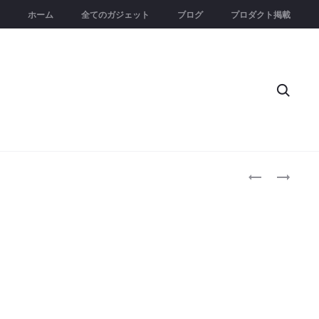
ホーム
全てのガジェット
ブログ
プロダクト掲載
Searc
Produc
ACEMATE
SIROCA
｜
ポ
naviga
世
チ
界
タ
初
マ
の
扇
リ
｜
ア
音
ル
声