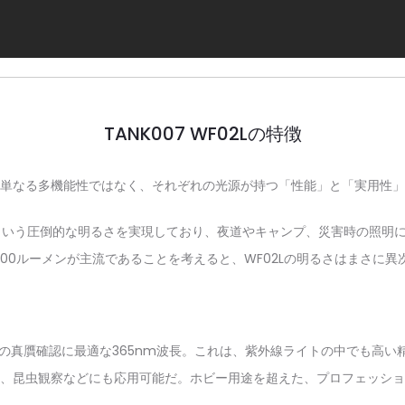
TANK007 WF02Lの特徴
単なる多機能性ではなく、それぞれの光源が持つ「性能」と「実用性」
ンという圧倒的な明るさを実現しており、夜道やキャンプ、災害時の照明に
～500ルーメンが主流であることを考えると、WF02Lの明るさはまさに異
どの真贋確認に最適な365nm波長。これは、紫外線ライトの中でも高
、昆虫観察などにも応用可能だ。ホビー用途を超えた、プロフェッショ