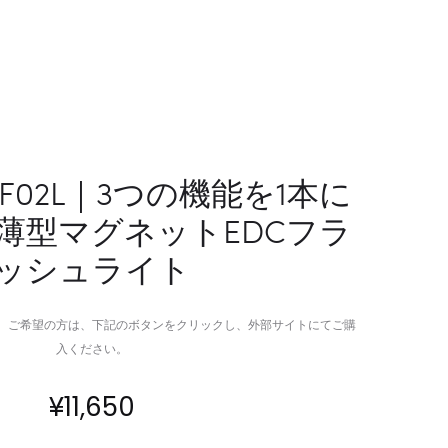
ク
ワ
リ
イ
エ
ヤ
イ
レ
タ
ス
ー
充
の
電
 WF02L｜3つの機能を1本に
た
器
薄型マグネットEDCフラ
め
＆
の
ナ
ッシュライト
モ
イ
ー
ト
シ
ラ
。ご希望の方は、下記のボタンをクリックし、外部サイトにてご購
ョ
イ
入ください。
ン
ト
コ
¥
11,650
ン
ト