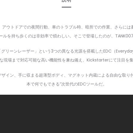
。アウトドアでの夜間行動、車のトラブル時、暗所での作業、さらには書
ルを持ち歩くのは非効率で煩わしい。そこで登場したのが、TANK007
リーンレーザー」という3つの異なる光源を搭載したEDC（Everyda
な現場まで対応可能な高い機能性を兼ね備え、Kickstarterにて注目を
デザイン、手に収まる超薄型ボディ、マグネット内蔵による自由な取り付
本で何でもできる”次世代のEDCツールだ。