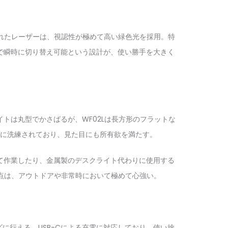
されたレーザーは、視認性が極めて高い緑色光を採用。特
で瞬時に切り替え可能という設計が、使い勝手を大きく
トは丸型でかさばるが、WF02Lは長方形のフラットな
に洗練されており、見た目にも所有欲を満たす。
て作業したり、金属製のデスクライト代わりに使用する
る点は、アウトドアや非常時において極めて心強い。
に行える。USB-Cによる充電に対応しており、使い捨