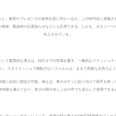
と、教育やプレゼンでの使用を思い浮かべるが、このWF02Lに搭載
や探検、緊急時の位置知らせなどにも応用できる。しかも、ボタン一つ
向上させている。
という驚異的な薄さは、EDCギアの常識を覆す。一般的なフラッシュライ
い。スタイリッシュで無駄のないフォルムは、まるで高級な文具のよう
表面に自在に固定が可能。例えば、車のボディに貼り付けて両手を使っ
防水性能も備えており、多少の雨や水しぶきの中でも安心して使用でき
ンクションボタンによって、光源の切り替えやON/OFF操作がスムーズ