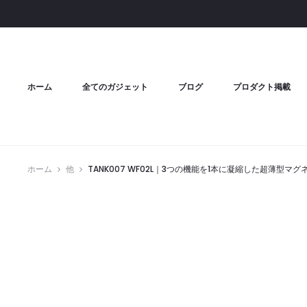
ホーム
全てのガジェット
ブログ
プロダクト掲載
ホーム
他
TANK007 WF02L｜3つの機能を1本に凝縮した超薄型マ