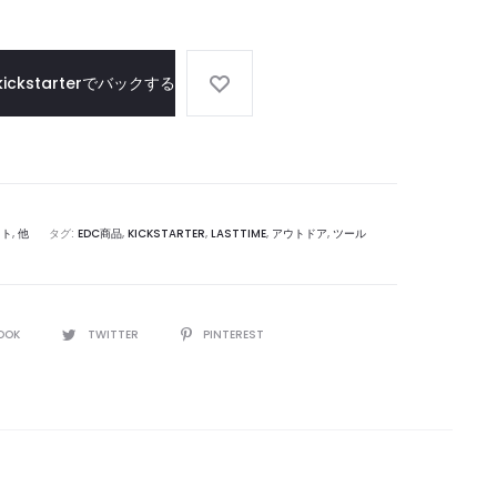
ロ
ー
ル・
kickstarterでバックする
ツ
ー
ル
ボ
ッ
ット
,
他
タグ:
EDC商品
,
KICKSTARTER
,
LASTTIME
,
アウトドア
,
ツール
ク
ス
OOK
TWITTER
PINTEREST