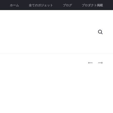
ホーム
全てのガジェット
ブログ
プロダクト掲載
Searc
Produc
TREXO
CHARGEUNI
WHEELS
｜
naviga
GO
ス
｜
マ
コ
ー
ン
ト
テ
3-
ン
IN-
ツ
1