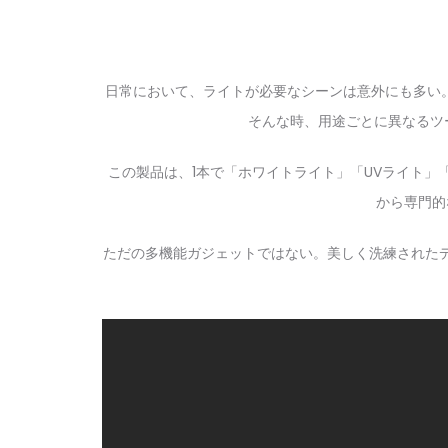
日常において、ライトが必要なシーンは意外にも多い
そんな時、用途ごとに異なるツー
この製品は、1本で「ホワイトライト」「UVライト」「グ
から専門的
ただの多機能ガジェットではない。美しく洗練された