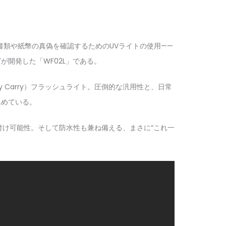
類や紙幣の真偽を確認するためのUVライトの使用——
が開発した「WF02L」である。
y Carry）フラッシュライト。圧倒的な汎用性と、日常
集めている。
け可能性。そして防水性も兼ね備える、まさに“これ一