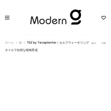
Prod
CLOOUBR
ZEBAR®
ホーム
他
TILE by Tevaplanter｜セルフウォータリング
｜
HYBRID
navig
タイルで自然な植物育成
世
｜
界
進
で
化
最
す
も
る
衛
旅
生
の
的
た
な
め
ト
の