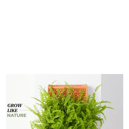
イ
究
レ
極
ブ
の
ラ
ス
シ
ー
ツ
ケ
ー
ス