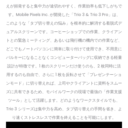
えが頻発すると集中力が途切れやすく、作業効率も低下しがちで
す。Mobile Pixels Inc. が開発した「Trio 3 & Trio 3 Pro」は、
このような「タブ切り替えの悩み」を根本的に解消する着脱式デ
ュアルスクリーンです。コーヒーショップでの作業、クライアン
トとの緊急ミーティング、あるいは飛行機の機内での作業など、
どこでもノートパソコンに簡単に取り付けて使用でき、不用意に
バルキーになることなくコンピューターバッグに収納できる軽量
設計が特徴です。1 枚のスクリーンだけ使うのも、2 枚同時に活
用するのも自由で、さらに 1 枚を反転させて「プレゼンテーショ
ンモード」に切り替えれば、上司やクライアントに資料をスムー
ズに共有できるため、モバイルワークの現場で最強の「作業支援
ツール」として活躍します。どのようなワークスタイルでも、
Trio 3 シリーズは集中力を高め、タブ切り替えの手間を省き、よ
り速くストレスレスで作業を終えることを可能にします。