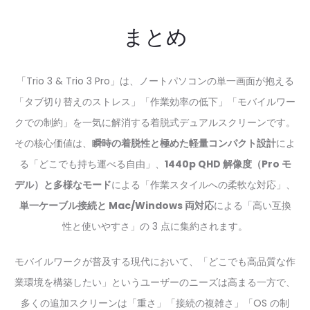
まとめ
「Trio 3 & Trio 3 Pro」は、ノートパソコンの単一画面が抱える
「タブ切り替えのストレス」「作業効率の低下」「モバイルワー
クでの制約」を一気に解消する着脱式デュアルスクリーンです。
その核心価値は、
瞬時の着脱性と極めた軽量コンパクト設計
によ
る「どこでも持ち運べる自由」、
1440p QHD 解像度（Pro モ
デル）と多様なモード
による「作業スタイルへの柔軟な対応」、
単一ケーブル接続と Mac/Windows 両対応
による「高い互換
性と使いやすさ」の 3 点に集約されます。
モバイルワークが普及する現代において、「どこでも高品質な作
業環境を構築したい」というユーザーのニーズは高まる一方で、
多くの追加スクリーンは「重さ」「接続の複雑さ」「OS の制