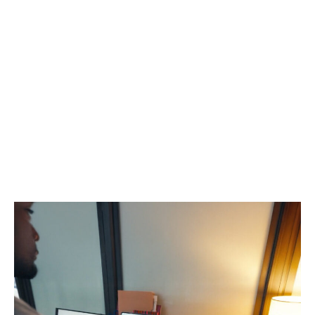
デ
ト
ィ
ー
テ
ル
ー
対
リ
応、
ン
プ
グ
ロ
＆
レ
非
ベ
常
ル
用
デ
キ
ー
ッ
タ
ト
を
～
提
車
供
内
す
清
る