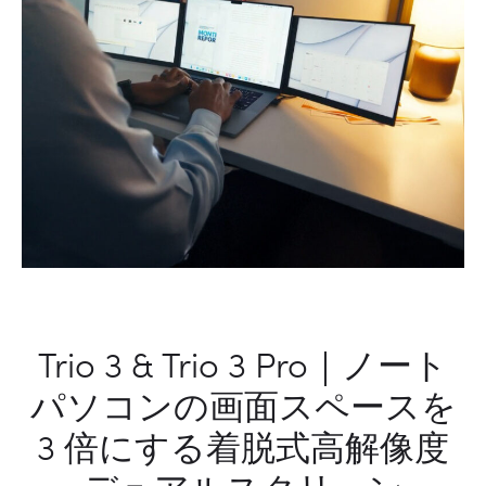
潔
自
か
転
ら
車
緊
パ
急
ワ
対
ー
応
メ
ま
ー
で
タ
一
ー
つ
で
Trio 3 & Trio 3 Pro｜ノート
カ
バ
パソコンの画面スペースを
ー
3 倍にする着脱式高解像度