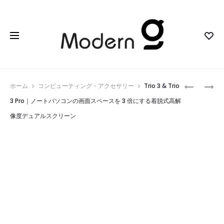
Prod
SMOKPU
CYCLECL
ホーム
コンピューティング・アクセサリー
Trio 3 & Trio
VENTOG
｜
navig
3 Pro｜ノートパソコンの画面スペースを 3 倍にする着脱式高解
X1
30
像度デュアルスクリーン
｜
秒
4
ツ
機
ー
能
ル
一
レ
体
ス
型
イ
カ
ン
ー
ス