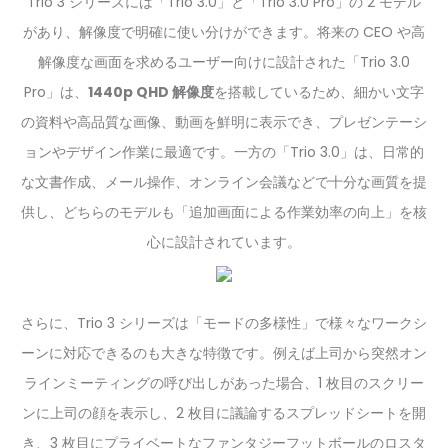
Trio 3 シリーズには「Trio 3.0」と「Trio 3.0 Pro」の 2 モデル
があり、解像度で明確に使い分けができます。将来の CEO や高
解像度な画面を求めるユーザー向けに設計された「Trio 3.0
Pro」は、
1440p QHD 解像度
を搭載しているため、細かい文字
の資料や高品質な画像、動画を鮮明に表示でき、プレゼンテーシ
ョンやデザイン作業に最適です。一方の「Trio 3.0」は、日常的
な文書作成、メール操作、オンライン会議などで十分な画質を提
供し、どちらのモデルも「追加画面による作業効率の向上」を核
心に設計されています。
さらに、Trio 3 シリーズは「モードの多様性」で様々なワークシ
ーンに対応できるのも大きな特徴です。例えば上司から突然オン
ラインミーティングの呼び出しがあった場合、1 枚目のスクリー
ンに上司の顔を表示し、2 枚目に議論するスプレッドシートを開
き、3 枚目にプライベートなファンタジーフットボールのロスタ