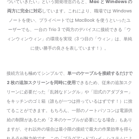
ついていきたい」という開発理念のもと、
Mac と Windows の
両方に完全に対応
しています。これにより、職場では Windows
ノートを使い、プライベートでは MacBook を使うといったユ
ーザーでも、一台の Trio 3 で両方のデバイスに接続できる「ウ
ィンウィンウィン」の環境を実現（3 つ目の「ウィン」は、単純
に使い勝手の良さを表しています！）。
接続方法も極めてシンプルで、
単一のケーブルを接続するだけで
2 枚の追加スクリーンを同時に使用
できるため、従来の追加スク
リーンに必要だった「乱雑なドングル」や「旧式のアダプター」
をキッチンのゴミ箱（誰もが一つは持っているはずです！）に捨
てることができます。もちろん、一部のノートパソコンは電源供
給の制限があるため「2 本のケーブルが必要になる場合」もあり
ますが、それ以外の場合は最小限の接続で最大の作業効率を得ら
れる点が魅力的です。この「プラグアンドプレイ」システムによ