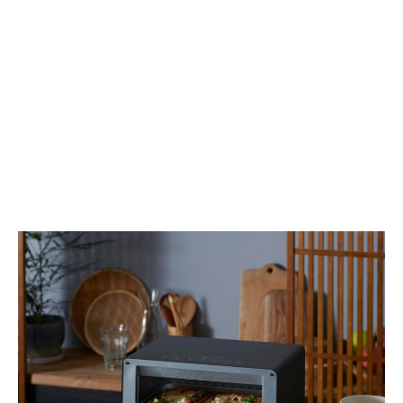
の
戦
脱
か
毛
ら
ケ
野
ア
外
活
動
ま
で
対
応
す
る
万
能
双
眼
鏡