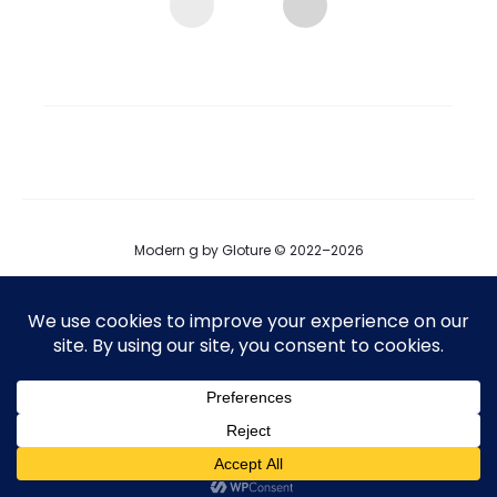
Modern g by Gloture © 2022–2026
ブログ
運営会社
プロダクト掲載
T
F
I
w
a
n
i
c
s