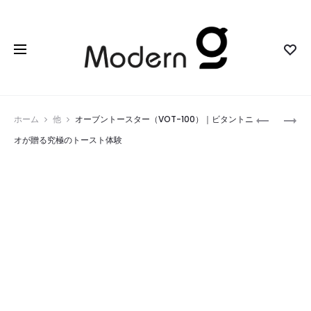
Prod
脱
オ
ホーム
他
オーブントースター（VOT-100）｜ビタントニ
毛
ペ
navig
オが贈る究極のトースト体験
器
ラ
｜
グ
自
ラ
宅
ス
で
｜
手
ス
軽
ポ
に
ー
プ
ツ
ロ
観