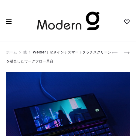
Prod
BREVVO
POWERDI
ホーム
他
Welder｜12.8 インチスマートタッチスクリーン
｜
｜
navig
を融合したワークフロー革命
世
充
界
電
初
と
の
ス
ワ
ト
イ
レ
ヤ
ー
レ
ジ
ス
を
プ
同