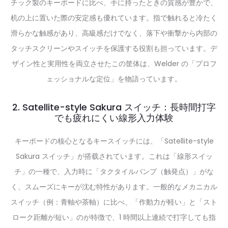
チック製のキーボードに比べ、手に持ったときの質感が豊かで、
机の上に置いた際の安定感も優れています。指で触れると冷たく
滑らかな触感があり、高級感だけでなく、落下や衝撃から内部の
タッチスクリーンやスイッチを保護する役割も担っています。デ
ザイン性と実用性を両立させたこの筐体は、Welder の「プロフ
ェッショナルな定位」を物語っています。
2. Satellite-style Sakura スイッチ：長時間打字
でも疲れにくい線形入力体験
キーボードの核心となるキースイッチには、「Satellite-style
Sakura スイッチ」が搭载されています。これは「線形スイッ
チ」の一種で、入力時に「タクタイルバンプ（触発点）」がな
く、スムーズにキーが沈む特性があります。一般的なメカニカル
スイッチ（例：青軸や茶軸）に比べ、「作動力が軽い」と「スト
ローク距離が短い」のが特徴で、1 時間以上連続で打字しても指