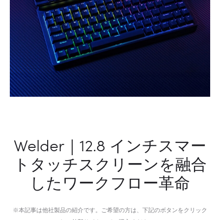
ロ
時
フ
に
ェ
実
ッ
現
シ
す
ョ
る
ナ
モ
ル
バ
コ
イ
ー
ル
ヒ
ク
Welder｜12.8 インチスマー
ー
リ
トタッチスクリーンを融合
メ
エ
ー
イ
したワークフロー革命
カ
タ
ー
ー
向
※本記事は他社製品の紹介です。ご希望の方は、下記のボタンをクリック
け