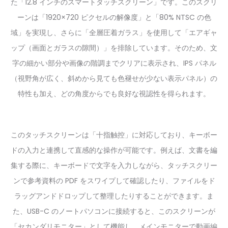
た「12.8 インチのスマートタッチスクリーン」です。このスクリ
ーンは「1920×720 ピクセルの解像度」と「80% NTSC の色
域」を実現し、さらに「全層圧着ガラス」を使用して「エアギャ
ップ（画面とガラスの隙間）」を排除しています。そのため、文
字の細かい部分や画像の階調までクリアに表示され、IPS パネル
（視野角が広く、斜めから見ても色褪せが少ない表示パネル）の
特性も加え、どの角度からでも良好な視認性を得られます。
このタッチスクリーンは「十指触控」に対応しており、キーボー
ドの入力と連携して直感的な操作が可能です。例えば、文書を編
集する際に、キーボードで文字を入力しながら、タッチスクリー
ンで参考資料の PDF をスワイプして確認したり、ファイルをド
ラッグアンドドロップして整理したりすることができます。ま
た、USB-C のノートパソコンに接続すると、このスクリーンが
「セカンダリモニター」として機能し、メインモニターで動画編