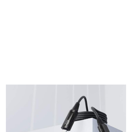
可
を
能
実
な
現
磁
す
気
る
モ
自
ジ
然
ュ
な
ラ
睡
ー
眠
照
サ
明
ポ
シ
ー
ス
ト
テ
デ
ム
バ
イ
ス