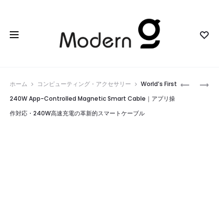
Prod
NEKOSPA
EASYMAX
ホーム
コンピューティング・アクセサリー
World’s First
ORCHAR
SLEEPING
navig
240W App-Controlled Magnetic Smart Cable｜アプリ操
｜
AID
作対応・240W高速充電の革新的スマートケーブル
自
｜
由
よ
に
り
カ
早
ス
く、
タ
深
マ
い
イ
眠
ズ
り