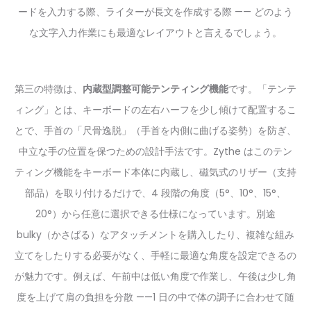
ードを入力する際、ライターが長文を作成する際 —— どのよう
な文字入力作業にも最適なレイアウトと言えるでしょう。
第三の特徴は、
内蔵型調整可能テンティング機能
です。「テンテ
ィング」とは、キーボードの左右ハーフを少し傾けて配置するこ
とで、手首の「尺骨逸脱」（手首を内側に曲げる姿勢）を防ぎ、
中立な手の位置を保つための設計手法です。Zythe はこのテン
ティング機能をキーボード本体に内蔵し、磁気式のリザー（支持
部品）を取り付けるだけで、4 段階の角度（5°、10°、15°、
20°）から任意に選択できる仕様になっています。別途
bulky（かさばる）なアタッチメントを購入したり、複雑な組み
立てをしたりする必要がなく、手軽に最適な角度を設定できるの
が魅力です。例えば、午前中は低い角度で作業し、午後は少し角
度を上げて肩の負担を分散 ——1 日の中で体の調子に合わせて随