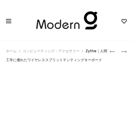
Prod
X3
MICROCH
ホーム
コンピューティング・アクセサリー
Zythe｜人間
｜
PET
navig
工学に優れたワイヤレススプリットテンティングキーボード
オ
FEEDER
ー
｜
プ
ペ
ン
ッ
イ
ト
ヤ
の
ー
食
リ
奪
ス
い
ニ
を