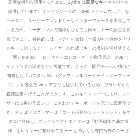
高度な機能を活用するために、Zythe は
高度なキーマッパー
を
提供しています。オープンソースの「ZMK ファームウェア」を
ベースに、ユーザーフレンドリーなインターフェースを実装して
いるため、コーディングの知識がなくても簡単にキーの設定を変
更できます。具体的には、マクロの登録（一連のキー操作を 1 つ
のキーに割り当て）、レイヤーの作成（キーの機能を切り替える
「層」を追加）、ロータリーエンコーダーの動作設定、RGB ラ
イティングの調整などが可能です。さらに、開発チームが独自に
開発した「カスタム GUI（グラフィカルユーザーインターフェー
ス）」を備えた web アプリも提供しているため、ブラウザから
直接設定を行うことができます。このキーマッパーにより、ユー
ザーは自身の作業フローに合わせてキーボードを完全に最適化で
き、例えばプログラマーは「コード補完のショートカット」をマ
クロに登録し、コンテンツクリエイターは「動画編集の基本操
作」をレイヤーに割り当てる —— どのような専門分野のユーザ