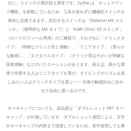
次に、スイッチの選択肢も豊富です。Zythe は「ホットスワッ
プ機能」を搭載しているため、工具を使わずに機械的スイッチを
簡単に交換できます。対応するスイッチは「Gateron MX スイ
ッチ」（標準的な MX タイプ）と「Kailh Choc V2 スイッチ」
（ロープロフィール専用）の二種類で、それぞれに「クリックタ
イプ」（明確なクリック音と感触）、「リニアタイプ」（滑らか
な触感）、「タクタイルタイプ」（クリック音は小さいが明確な
段差感触）などのバリエーションがあります。例えば、静かな環
境で作業する人はリニアタイプを選び、タイピングのリズムを楽
しみたい人はクリックタイプを選ぶ —— 自身の触感好みに合わ
せて自由に選べるのです。
キーキャップについても、高品質な「ダブルショット PBT キー
キャップ」が付属しています。ダブルショット成型により、文字
がキーキャップの内部まで浸透しているため、長年使用しても摩