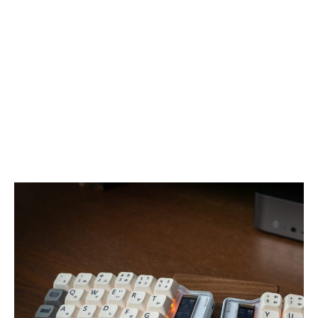
ン
解
グ
消！
を
RFID
再
技
定
術
義
で
す
個
る
体
骨
識
伝
別
導
す
ヘ
る
ッ
ス
ド
マ
ホ
ー
ン”
ト
フ
ィ