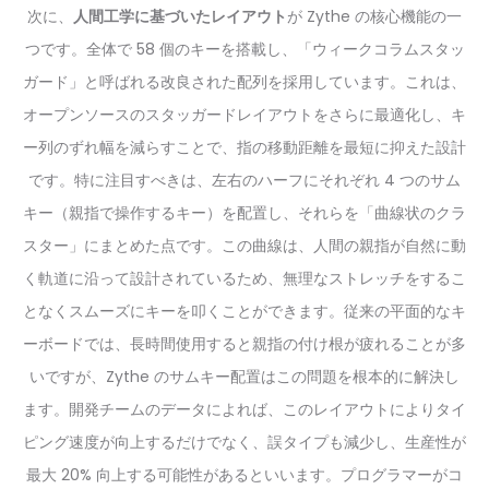
次に、
人間工学に基づいたレイアウト
が Zythe の核心機能の一
つです。全体で 58 個のキーを搭載し、「ウィークコラムスタッ
ガード」と呼ばれる改良された配列を採用しています。これは、
オープンソースのスタッガードレイアウトをさらに最適化し、キ
ー列のずれ幅を減らすことで、指の移動距離を最短に抑えた設計
です。特に注目すべきは、左右のハーフにそれぞれ 4 つのサム
キー（親指で操作するキー）を配置し、それらを「曲線状のクラ
スター」にまとめた点です。この曲線は、人間の親指が自然に動
く軌道に沿って設計されているため、無理なストレッチをするこ
となくスムーズにキーを叩くことができます。従来の平面的なキ
ーボードでは、長時間使用すると親指の付け根が疲れることが多
いですが、Zythe のサムキー配置はこの問題を根本的に解決し
ます。開発チームのデータによれば、このレイアウトによりタイ
ピング速度が向上するだけでなく、誤タイプも減少し、生産性が
最大 20% 向上する可能性があるといいます。プログラマーがコ