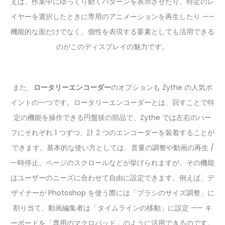
えば、作業中にゆっくり動くパターンを表示させたり、特定のレ
イヤーを選択したときに専用のアニメーションを再生したり ——
機能的な面だけでなく、個性を表現する要素としても活用できる
のがこのディスプレイの魅力です。
また、
ロータリーエンコーダー
のオプションも Zythe の人気ポ
イントの一つです。ロータリーエンコーダーとは、回すことで特
定の機能を操作できる円盤状の部品で、Zythe では左右のハー
フにそれぞれ 1 つずつ、計 2 つのエンコーダーを装着することが
できます。基本的な使い方としては、音量の調整や動画の再生 /
一時停止、ページのスクロールなどが挙げられますが、その機能
はユーザーのニーズに合わせて自由に設定できます。例えば、デ
ザイナーが Photoshop を使う際には「ブラシのサイズ調整」に
割り当て、動画編集者は「タイムラインの移動」に設定 —— キ
ーボードを「専用のマクロパッド」のように活用できるのです。