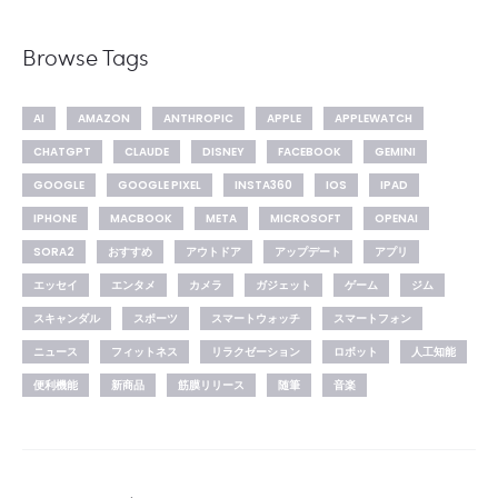
Browse Tags
AI
AMAZON
ANTHROPIC
APPLE
APPLEWATCH
CHATGPT
CLAUDE
DISNEY
FACEBOOK
GEMINI
GOOGLE
GOOGLE PIXEL
INSTA360
IOS
IPAD
IPHONE
MACBOOK
META
MICROSOFT
OPENAI
SORA2
おすすめ
アウトドア
アップデート
アプリ
エッセイ
エンタメ
カメラ
ガジェット
ゲーム
ジム
スキャンダル
スポーツ
スマートウォッチ
スマートフォン
ニュース
フィットネス
リラクゼーション
ロボット
人工知能
便利機能
新商品
筋膜リリース
随筆
音楽