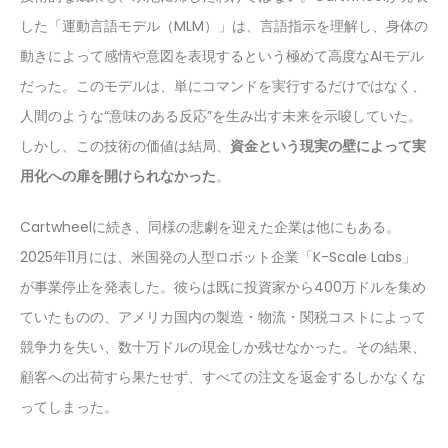
した「運動言語モデル（MLM）」は、言語指示を理解し、身体の
動きによって感情や意図を表現するという極めて高度なAIモデル
だった。このモデルは、単にコマンドを実行するだけではなく、
人間のような“意味のある反応”を生み出す未来を示唆していた。
しかし、この技術の価値は結局、
資金という現実の壁によって実
用化への扉を開けられなかった
。
Cartwheelに続き、同様の悲劇を迎えた企業は他にもある。
2025年11月には、米国発の人型ロボット企業「K-Scale Labs」
が事業停止を発表した。彼らは既に投資家から400万ドルを集め
ていたものの、アメリカ国内の製造・物流・関税コストによって
競争力を失い、数十万ドルの現金しか残せなかった。その結果、
顧客への出荷すら果たせず、すべての注文を返金するしかなくな
ってしまった。