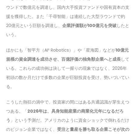
ウンドで数億元を調達し、国内大手投資ファンドや国有資本の支
援を獲得した。また「千尋智能」は連続した大型ラウンドで約
20億元という巨額を調達し、
企業評価額が100億元を突破
したと
いう。
ほかにも「智平方（AI² Robotics）」や「星海図」などが
10億元
規模の資金調達を成功させ、百億評価の独角獣企業へと成長
して
いる。これらの成功例は決して一握りの現象ではなく、2026年
初頭の数か月だけで多数の企業が巨額投資を受け、勢いづいてい
る。
こうした熱狂の渦中で、投資家の間にはある共通認識が芽生えつ
つある。「
2026年は、具身知能産業の商業化元年になるだろ
う
」という予測だ。アメリカのように資金ショックで倒れるだけ
のビジョン企業ではなく、
受注と量産を勝ち取る企業こそが次の