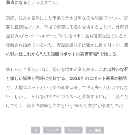
勝者になる
という見立てだ。
実際、注文を基盤にした事業モデルは単なる理想論ではない。顧
客と直接結びつき、市場で実際に価値を交換することは、外部資
金頼みの“サバイバルゲーム”から抜け出す最も確実な道であると
理解され始めているのだ。資金調達競争は確かに目を引くが、
真
の戦いはこれから“人工知能ロボットの実需市場”で始まる
。
終わった企業もいれば、勢いを増す企業もある。
これは静かな死
と激しい誕生が同時に交錯する、2026年のロボット産業の物語
だ。人型ロボットという夢の産業は決して消え去ったわけではな
い。しかし、それを現実のビジネスへと昇華するには――資金だ
けでなく、顧客の信頼と注文という“確かな支持”が必要なのだ。
AI
ニュース
ロボット
人工知能