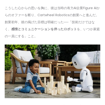
こうした心からの思いを胸に、彼は当時の有力AI企業Figure AIか
らのオファーを断り、Cartwheel Roboticsの創業へと進んだ。
創業初年、彼の掲げた目標は明確だった──「技術だけではな
く、
感情とコミュニケーションを伴ったロボット
を、いつか家庭
の一員にする」こと。