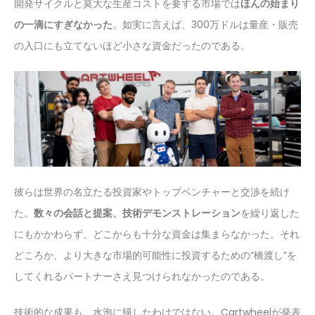
開発サイクルと莫大な生産コストを要する市場では
ほんの始まり
の一滴にすぎなかった
。如実に言えば、300万ドルは量産・販売
の入口にも立てないほど小さな資金だったのである。
彼らは世界の名立たる投資家やトップベンチャーと交渉を続け
た。
数々の会話と提案、技術デモンストレーション
を繰り返した
にもかかわらず、どこからも十分な資金は集まらなかった。それ
どころか、より大きな市場的可能性に投資するための“橋渡し”を
してくれるパートナーさえ見つけられなかったのである。
技術的な成果も、水泡に帰したわけではない。Cartwheelが発表