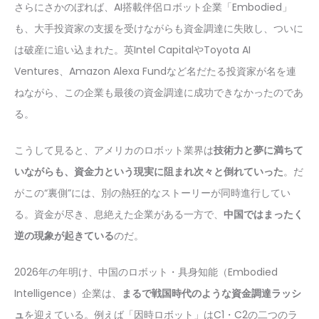
さらにさかのぼれば、AI搭載伴侶ロボット企業「Embodied」
も、大手投資家の支援を受けながらも資金調達に失敗し、ついに
は破産に追い込まれた。英Intel CapitalやToyota AI
Ventures、Amazon Alexa Fundなど名だたる投資家が名を連
ねながら、この企業も最後の資金調達に成功できなかったのであ
る。
こうして見ると、アメリカのロボット業界は
技術力と夢に満ちて
いながらも、資金力という現実に阻まれ次々と倒れていった
。だ
がこの“裏側”には、別の熱狂的なストーリーが同時進行してい
る。資金が尽き、息絶えた企業がある一方で、
中国ではまったく
逆の現象が起きている
のだ。
2026年の年明け、中国のロボット・具身知能（Embodied
Intelligence）企業は、
まるで戦国時代のような資金調達ラッシ
ュ
を迎えている。例えば「因時ロボット」はC1・C2の二つのラ