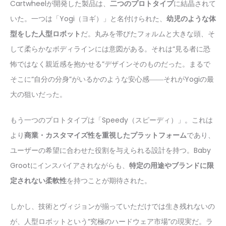
Cartwheelが開発した製品は、
二つのプロトタイプ
に結晶されて
いた。一つは「Yogi（ヨギ）」と名付けられた、
幼児のような体
型をした人型ロボット
だ。丸みを帯びたフォルムと大きな頭、そ
して柔らかなボディラインには意図がある。それは“見る者に恐
怖ではなく親近感を抱かせる”デザインそのものだった。まるで
そこに“自分の分身”がいるかのような安心感――それがYogiの最
大の狙いだった。
もう一つのプロトタイプは「Speedy（スピーディ）」。これは
より
商業・カスタマイズ性を重視したプラットフォーム
であり、
ユーザーの希望に合わせた役割を与えられる設計を持つ。Baby
Grootにインスパイアされながらも、
特定の用途やブランドに限
定されない柔軟性
を持つことが期待された。
しかし、技術とヴィジョンが揃っていただけでは生き残れないの
が、人型ロボットという“究極のハードウェア市場”の現実だ。ラ