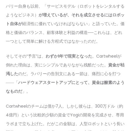
バリー自身も以前、「サービスモデル（ロボットをレンタルする
ようなビジネス）
が増えているが、それを成立させるにはロボッ
ト自体が
経済性に優れていなければならない」と語っていた。価
格と価値のバランス、顧客体験と利益の構造──これらは、どれ
一つとして簡単に解ける方程式ではなかったのだ。
そしてその“予言”は、
わずか1年で現実となった
。Cartwheelが
倒れた理由は、実にシンプルでありながら残酷だった。
資金が枯
渇した
のだ。ラバリーの告別文にある一節は、痛烈に心を打つ
――「
ハードウェアスタートアップにとって、資金は酸素のよう
なものだ
」。
Cartwheelのチームは僅か7人。しかし彼らは、300万ドル（約
4億円）という比較的少額の資金でYogiの開発を完成させ、専用
ラボまで立ち上げた。だがこの金額は、人型ロボットという長い