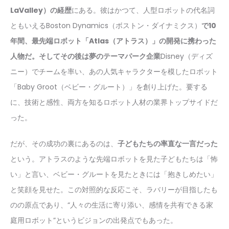
LaValley）の経歴
にある。彼はかつて、人型ロボットの代名詞
ともいえるBoston Dynamics（ボストン・ダイナミクス）
で10
年間、最先端ロボット「Atlas（アトラス）」の開発に携わった
人物だ。そしてその後は夢のテーマパーク企業
Disney（ディズ
ニー）でチームを率い、あの人気キャラクターを模したロボット
「Baby Groot（ベビー・グルート）」を創り上げた。要する
に、技術と感性、両方を知るロボット人材の業界トップサイドだ
った。
だが、その成功の裏にあるのは、
子どもたちの率直な一言だった
という。アトラスのような先端ロボットを見た子どもたちは「怖
い」と言い、ベビー・グルートを見たときには「抱きしめたい」
と笑顔を見せた。この対照的な反応こそ、ラバリーが目指したも
のの原点であり、“人々の生活に寄り添い、感情を共有できる家
庭用ロボット”というビジョンの出発点でもあった。