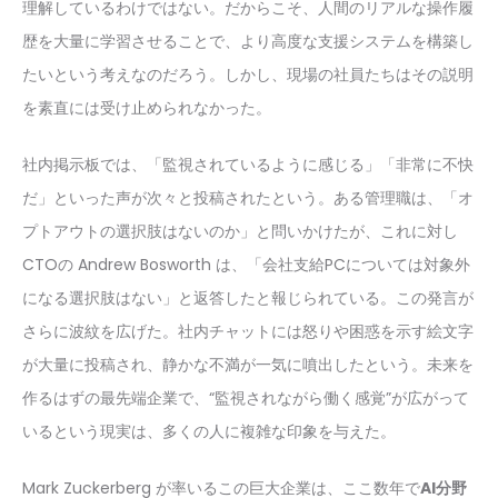
理解しているわけではない。だからこそ、人間のリアルな操作履
歴を大量に学習させることで、より高度な支援システムを構築し
たいという考えなのだろう。しかし、現場の社員たちはその説明
を素直には受け止められなかった。
社内掲示板では、「監視されているように感じる」「非常に不快
だ」といった声が次々と投稿されたという。ある管理職は、「オ
プトアウトの選択肢はないのか」と問いかけたが、これに対し
CTOの Andrew Bosworth は、「会社支給PCについては対象外
になる選択肢はない」と返答したと報じられている。この発言が
さらに波紋を広げた。社内チャットには怒りや困惑を示す絵文字
が大量に投稿され、静かな不満が一気に噴出したという。未来を
作るはずの最先端企業で、“監視されながら働く感覚”が広がって
いるという現実は、多くの人に複雑な印象を与えた。
Mark Zuckerberg が率いるこの巨大企業は、ここ数年で
AI分野