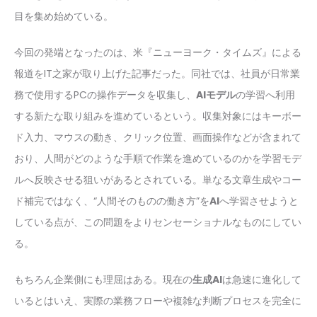
目を集め始めている。
今回の発端となったのは、米『ニューヨーク・タイムズ』による
報道をIT之家が取り上げた記事だった。同社では、社員が日常業
務で使用するPCの操作データを収集し、
AIモデル
の学習へ利用
する新たな取り組みを進めているという。収集対象にはキーボー
ド入力、マウスの動き、クリック位置、画面操作などが含まれて
おり、人間がどのような手順で作業を進めているのかを学習モデ
ルへ反映させる狙いがあるとされている。単なる文章生成やコー
ド補完ではなく、“人間そのものの働き方”を
AI
へ学習させようと
している点が、この問題をよりセンセーショナルなものにしてい
る。
もちろん企業側にも理屈はある。現在の
生成AI
は急速に進化して
いるとはいえ、実際の業務フローや複雑な判断プロセスを完全に