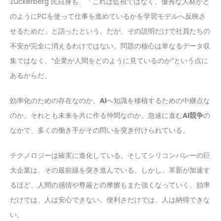
Zuckerberg 氏自身も、「これは監視ではなく、優秀な人材がど
のようにPCを使って仕事を進めているかを学習モデルへ反映さ
せるためだ」と語ったという。だが、その説明だけで社員たちの
不安が完全に消えるわけではない。問題の核心は単なるデータ収
集ではなく、“企業が人間をどのように見ているのか”という点に
あるからだ。
効率化のための存在なのか。
AI
へ知識を移植するための中継点な
のか。それとも未来を共に作る仲間なのか。急速に進む
AI競争
の
なかで、多くの働き手がその問いを突き付けられている。
テクノロジーは確実に進化している。そしてシリコンバレーの巨
大企業は、その最前線を突き進んでいる。しかし、革新が加速す
るほど、人間の感情や尊厳との摩擦もまた強くなっていく。効率
だけでは、人は安心できない。便利さだけでは、人は納得できな
い。