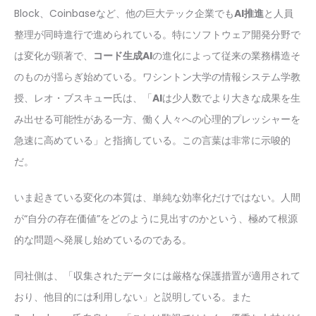
Block、Coinbaseなど、他の巨大テック企業でも
AI推進
と人員
整理が同時進行で進められている。特にソフトウェア開発分野で
は変化が顕著で、
コード生成AI
の進化によって従来の業務構造そ
のものが揺らぎ始めている。ワシントン大学の情報システム学教
授、レオ・ブスキュー氏は、「
AI
は少人数でより大きな成果を生
み出せる可能性がある一方、働く人々への心理的プレッシャーを
急速に高めている」と指摘している。この言葉は非常に示唆的
だ。
いま起きている変化の本質は、単純な効率化だけではない。人間
が“自分の存在価値”をどのように見出すのかという、極めて根源
的な問題へ発展し始めているのである。
同社側は、「収集されたデータには厳格な保護措置が適用されて
おり、他目的には利用しない」と説明している。また