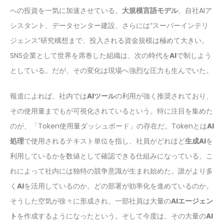
への投資を一気に加速させている。
大規模言語モデル
、自社AIア
シスタント、データセンター建設、さらには“スーパーインテリ
ジェンス”研究構想まで、投入される資金規模は極めて大きい。
SNS企業として世界を席巻した組織は、次の時代を
AI
で制しよう
としている。だが、その変化は現場へ強烈な圧力も生んでいた。
報道によれば、社内では
AIツール
の利用が強く推奨されており、
その使用量までもが可視化されているという。特に注目を集めた
のが、「Token使用量ダッシュボード」の存在だ。Tokenとは
AI
処理
で使用されるテキスト単位を指し、社員がどれほど
生成AI
を
利用しているかを数値として確認できる仕組みになっている。こ
れによって社内には独特の競争意識が生まれ始めた。誰がより多
く
AI
を活用しているのか。どの部署が効率化を進めているのか。
そうした空気が徐々に形成され、一部社員は大量の
AIエージェン
ト
を作成するようになったという。そして今度は、その大量の
AI