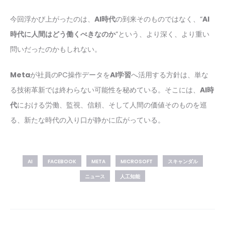
今回浮かび上がったのは、
AI時代
の到来そのものではなく、“
AI
時代に人間はどう働くべきなのか
”という、より深く、より重い
問いだったのかもしれない。
Meta
が社員のPC操作データを
AI学習
へ活用する方針は、単な
る技術革新では終わらない可能性を秘めている。そこには、
AI時
代
における労働、監視、信頼、そして人間の価値そのものを巡
る、新たな時代の入り口が静かに広がっている。
AI
FACEBOOK
META
MICROSOFT
スキャンダル
ニュース
人工知能