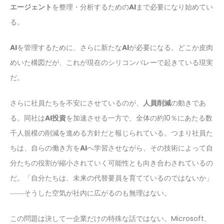
エージェント
を整理・分析するための
AI
まで必要になり始めてい
る。
AI
を管理するために、さらに新たな
AI
が必要になる。どこか皮肉
めいた構図だが、これが現在のシリコンバレーで起きている現実
だ。
さらに社員たちを不安にさせているのが、
人員削減
の動きであ
る。同社は
AI投資
を加速させる一方で、全体の約10％にあたる数
千人規模の削減を進める方針だと報じられている。つまり社員た
ちは、自らの働き方を
AI
へ学習させながら、その技術によって自
分たちの役割が縮小されていく可能性とも向き合わされているの
だ。「自分たちは、未来の代替要員を育てているのではないか」
――そうした空気が社内に広がるのも無理はない。
この問題は決して一企業だけの特殊な話ではない。Microsoft、