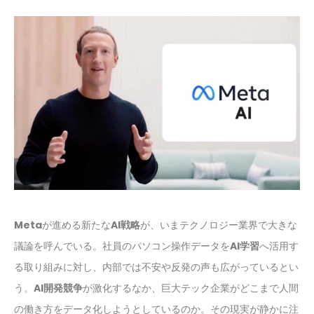
Meta
が進める新たな
AI戦略
が、いまテクノロジー業界で大きな
議論を呼んでいる。社員のパソコン操作データを
AI学習
へ活用す
る取り組みに対し、内部では不安や反発の声も広がっているとい
う。
AI開発競争
が激化するなか、巨大テック企業がどこまで人間
の働き方をデータ化しようとしているのか。その現実が静かに注