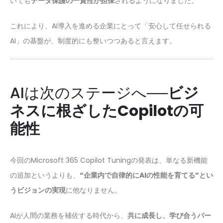
いても
データ保護の一貫性が担保
されるようになりました。
これにより、AI導入を進める企業にとって「安心して任せられる
AI」の基盤が、制度的にも整いつつあると言えます。
AIは次のステージへ──
ビジ
ネスに根ざしたCopilotの可
能性
今回のMicrosoft 365 Copilot Tuningの発表は、単なる新機能
の追加というよりも、
“企業内で自律的にAIの性能を育てる”とい
うビジョンの実現
に他なりません。
AIが人間の業務を補佐する時代から、
共に成長し、学び合うパー