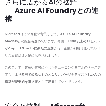
さらに広がるAIの裾野
──
Azure AI Foundryとの連
携
Microsoftはこの進化の背景として、
Azure AI Foundry
Models
との統合も進めています。今回、
1,900以上のAIモデル
がCopilot Studioに新たに追加
され、企業が利用可能なアルゴ
リズム資源は大幅に拡充されました。
このことで、業種や業務に応じたチューニングモデルのベース選
定も、
より多彩で柔軟なものとなり、パーソナライズされたAIの
構築が現実的な選択肢として浸透
していくでしょう。