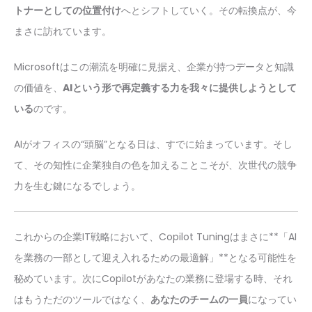
トナーとしての位置付け
へとシフトしていく。その転換点が、今
まさに訪れています。
Microsoftはこの潮流を明確に見据え、企業が持つデータと知識
の価値を、
AIという形で再定義する力を我々に提供しようとして
いる
のです。
AIがオフィスの“頭脳”となる日は、すでに始まっています。そし
て、その知性に企業独自の色を加えることこそが、次世代の競争
力を生む鍵になるでしょう。
これからの企業IT戦略において、Copilot Tuningはまさに**「AI
を業務の一部として迎え入れるための最適解」**となる可能性を
秘めています。次にCopilotがあなたの業務に登場する時、それ
はもうただのツールではなく、
あなたのチームの一員
になってい