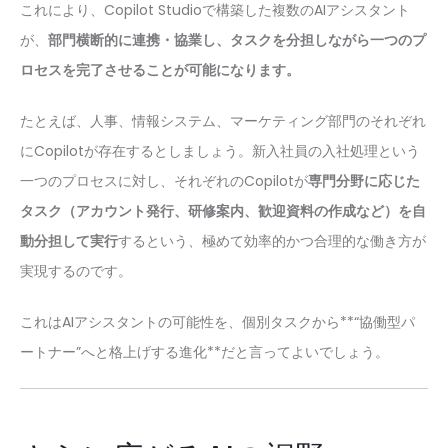
これにより、Copilot Studioで構築した複数のAIアシスタント
が、
部門横断的に連携・協業し、タスクを分担しながら一つのプ
ロセスを完了させることが可能になります。
たとえば、人事、情報システム、マーケティング部門のそれぞれ
にCopilotが存在するとしましょう。新入社員の入社処理という
一つのプロセスに対し、それぞれのCopilotが
専門分野に応じた
タスク（アカウント発行、研修案内、歓迎資料の作成など）を自
動分担して実行
するという、極めて効率的かつ合理的な働き方が
実現するのです。
これはAIアシスタントの可能性を、個別タスクから**“協働型パ
ートナー”へと格上げする進化**だと言ってよいでしょう。