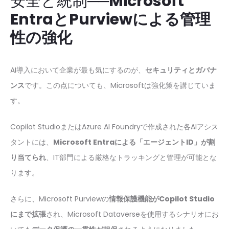
安全と統制──
Microsoft
EntraとPurviewによる管理
性の強化
AI導入において企業が最も気にするのが、
セキュリティとガバナ
ンス
です。この点についても、Microsoftは強化策を講じていま
す。
Copilot StudioまたはAzure AI Foundryで作成された各AIアシス
タントには、
Microsoft Entraによる「エージェントID」が割
り当てられ
、IT部門による厳格なトラッキングと管理が可能とな
ります。
さらに、Microsoft Purviewの
情報保護機能がCopilot Studio
にまで拡張
され、Microsoft Dataverseを使用するシナリオにお