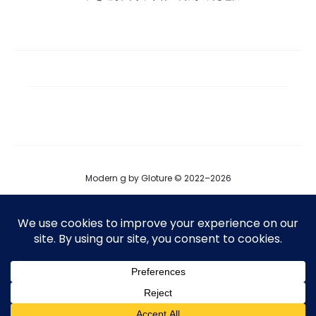
Modern g by Gloture © 2022–2026
ブログ
運営会社
プロダクト掲載
T
F
I