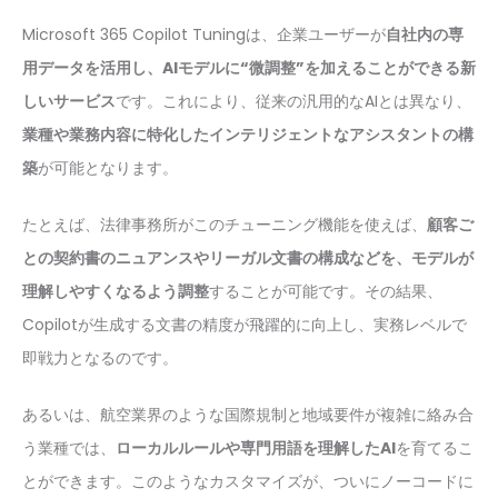
Microsoft 365 Copilot Tuningは、企業ユーザーが
自社内の専
用データを活用し、AIモデルに“微調整”を加えることができる新
しいサービス
です。これにより、従来の汎用的なAIとは異なり、
業種や業務内容に特化したインテリジェントなアシスタントの構
築
が可能となります。
たとえば、法律事務所がこのチューニング機能を使えば、
顧客ご
との契約書のニュアンスやリーガル文書の構成などを、モデルが
理解しやすくなるよう調整
することが可能です。その結果、
Copilotが生成する文書の精度が飛躍的に向上し、実務レベルで
即戦力となるのです。
あるいは、航空業界のような国際規制と地域要件が複雑に絡み合
う業種では、
ローカルルールや専門用語を理解したAI
を育てるこ
とができます。このようなカスタマイズが、ついにノーコードに