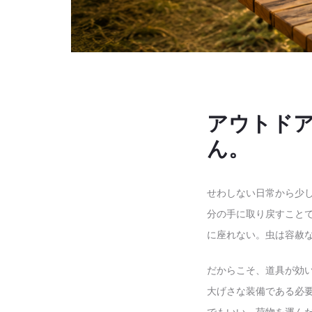
アウトド
ん。
せわしない日常から少
分の手に取り戻すこと
に座れない。虫は容赦
だからこそ、道具が効
大げさな装備である必