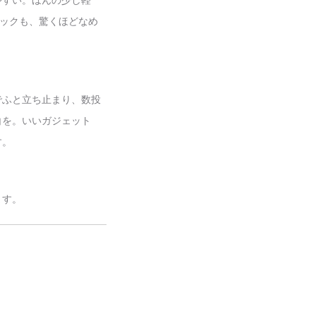
やすい。ほんの少し軽
ニックも、驚くほどなめ
でふと立ち止まり、数投
白を。いいガジェット
す。
ます。