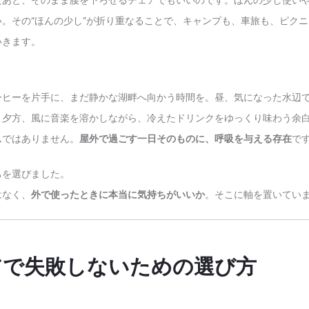
だあと、そのまま腰を下ろせるチェアでもいいのです。ほんの少し使い
。その“ほんの少し”が折り重なることで、キャンプも、車旅も、ピク
いきます。
。
ーヒーを片手に、まだ静かな湖畔へ向かう時間を。昼、気になった水辺
。夕方、風に音楽を溶かしながら、冷えたドリンクをゆっくり味わう余
ムではありません。
屋外で過ごす一日そのものに、呼吸を与える存在
で
ちを選びました。
はなく、
外で使ったときに本当に気持ちがいいか
。そこに軸を置いてい
アで失敗しないための選び方