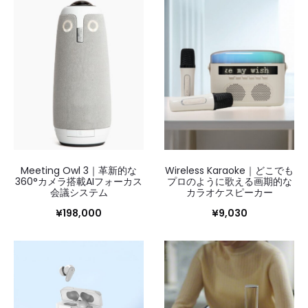
166
～
180/180
を
表
示
し
て
い
ま
す
新
Meeting Owl 3｜革新的な
Wireless Karaoke｜どこでも
し
360°カメラ搭載AIフォーカス
プロのように歌える画期的な
い
会議システム
カラオケスピーカー
順
¥
198,000
¥
9,030