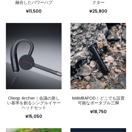
融合したパワーハブ
クター
¥
11,500
¥
25,800
Oleap Archer｜会議の新し
MAMBAPOD｜どこでも設置
い基準を創るシングルイヤー
可能なポータブル三脚
ヘッドセット
¥
18,750
¥
15,050