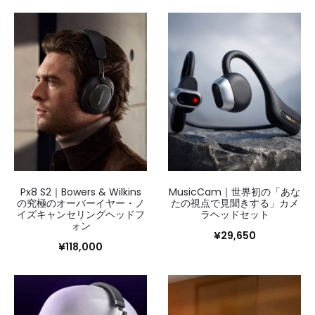
の
16
～
30/33
を
表
示
し
て
い
ま
す
新
Px8 S2｜Bowers & Wilkins
MusicCam｜世界初の「あな
し
の究極のオーバーイヤー・ノ
たの視点で見聞きする」カメ
い
イズキャンセリングヘッドフ
ラヘッドセット
順
ォン
¥
29,650
¥
118,000