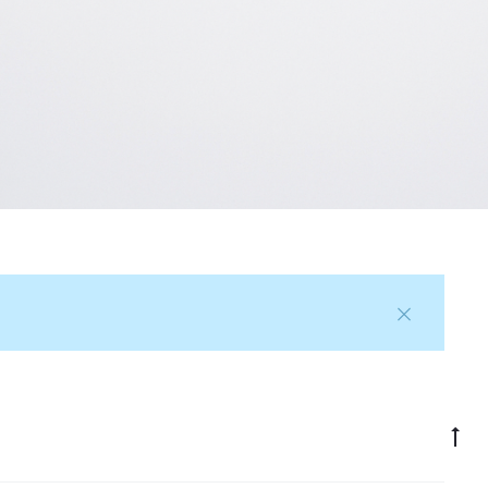
Go
to