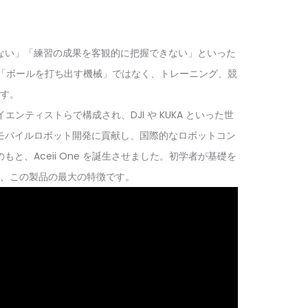
ない」「練習の成果を客観的に把握できない」といった
なる「ボールを打ち出す機械」ではなく、トレーニング、競
す。
ンティストらで構成され、DJI や KUKA といった世
モバイルロボット開発に貢献し、国際的なロボットコン
、Aceii One を誕生させました。初学者が基礎を
、この製品の最大の特徴です。