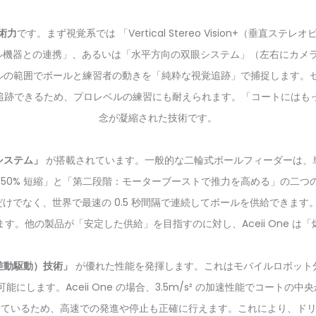
術力
です。まず視覚系では 「Vertical Stereo Vision+（垂
機器との連携」、あるいは「水平方向の双眼システム」（左右にカメラを配
トルの範囲でボールと練習者の動きを「純粋な視覚追跡」で捕捉します。セン
ムで追跡できるため、プロレベルの練習にも耐えられます。「コートには
念が凝縮された技術です。
システム」
が搭載されています。一般的な二輪式ボールフィーダーは、
時間を 50% 短縮」と「第二段階：モーターブーストで推力を高める」の
るだけでなく、世界で最速の 0.5 秒間隔で連続してボールを供給できま
。他の製品が「安定した供給」を目指すのに対し、Aceii One 
差動駆動）技術」
が優れた性能を発揮します。これはモバイルロボット
ます。Aceii One の場合、3.5m/s² の加速性能でコートの中
載しているため、高速での発進や停止も正確に行えます。これにより、ド