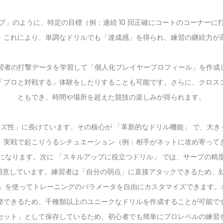
プ」のように、特定の目標（例：連続 10 回正確にコートのコーナー
。これにより、単調なドリルでも「達成感」を得られ、練習の継続力が
e が練習者の打撃データを学習して「個人化プレイヤープロフィール」を
「プロと対戦する」体験をしたりすることも可能です。さらに、クロス
ともでき、時間や場所を超えた競技の楽しみが得られます。
タマイズ性」に長けています。その核心が 「革新的なドリル機能」 で、大き
、実戦で起こりうるシチュエーション（例：相手がネットに攻め寄って
になります。次に 「スキルアップに役立つドリル」 では、サーブの精
用意しています。練習者は「自分の弱点」に直接アタックできるため、効
APP」を使ってトレーニングのパラメータを自由にカスタマイズできま
整できるため、千種類以上のユニークなドリルを作成することが可能で
セット」として保存しているため、初心者でも簡単にプロレベルの練習