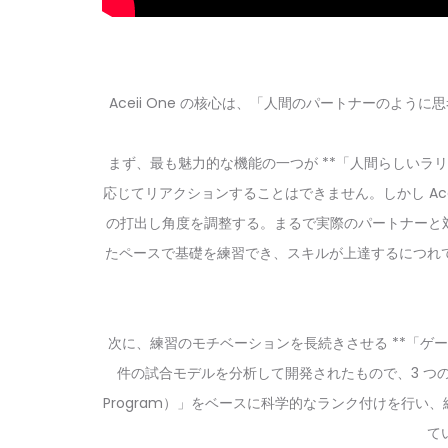
Aceii One の核心は、「人間のパートナーのよ
まず、最も魅力的な機能の一つが **「人間らしいラ
応じてリアクションすることはできません。しかし Ac
の打出し角度を調整する。まるで実際のパートナーと
たペースで基礎を練習でき、スキルが上達するにつれ
次に、練習のモチベーションを長続きさせる **「ゲ
件の試合モデルを分析して開発されたもので、3 つ
Program）」をベースに科学的なランク付けを行
て