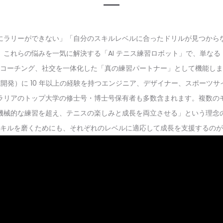
にラリーができない」「自分のスキルレベルに合ったドリルが見つから
e は、これらの悩みを一気に解決する「AI テニス練習ロボット」で、単
コーチング、社交を一体化した「真の練習パートナー」として機能しま
発）に 10 年以上の経験を持つエンジニア、デザイナー、スポーツサイエ
ラリアのトップ大学の修士号・博士号保有者も多数含まれます。複数の
的な練習を超え、テニスの楽しみと成長を両立させる」という理念のもと
キルを磨くためにも、それぞれのレベルに適応して成長を支援するのが