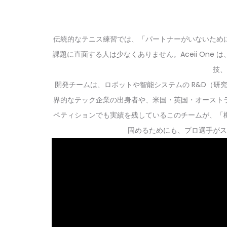
伝統的なテニス練習では、「パートナーがいないため
課題に直面する人は少なくありません。Aceii On
技、
開発チームは、ロボットや智能システムの R&D（研究開
界的なテック企業の出身者や、米国・英国・オースト
ペティションでも実績を残しているこのチームが、「機械
固めるためにも、プロ選手がス