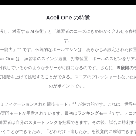
Aceii One の特徴
うに思考し、対応する AI 技術」と「練習者のニーズにきめ細かく合わせ
す。
リー能力」** です。伝統的なボールマシンは、あらかじめ設定された
eii One は、練習者のスイング速度、打撃位置、ボールのスピンを
対戦しているかのようなラリーが可能になるのです。さらに、
5 段階
て段階を上げて挑戦することができる。スコアのプレッシャーもないた
のがポイントです。
ーミフィケーションされた競技モード」** が魅力的です。これは、世
の専門モードが用意されています。最初は
ランキングモード
です。テニス界で
い、練習者は自分のスタートランクを把握できます。その後、試合に勝利
いくことができるため、「どれだけ上達したか」を視覚的に確認できま