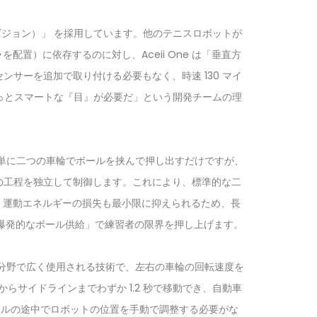
直ステレオビジョン）」 を採用しています。他のテニスロボットが
置）に依存するのに対し、Aceii One は「垂直方
サーを追加で取り付ける必要もなく、時速 130 マイ
もっとスマートな『目』が必要だ」という開発チームの理
単に二つの車輪でボールを挟んで押し出すだけですが、
二つの工程を独立して制御します。これにより、標準的な二
す。運動エネルギーの損失も最小限に抑えられるため、長
は「爆発的なボール供給」で練習者の限界を押し上げます。
分野で広く使用される技術で、左右の車輪の回転速度を
央からサイドラインまでわずか 1.2 秒で移動でき、自動車
リルの途中でロボットの位置を手動で調整する必要がな