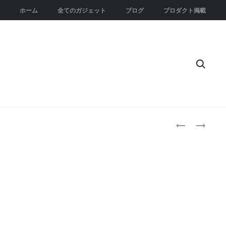
ホーム
全てのガジェット
ブログ
プロダクト掲載
Searc
Produc
FRANK
COMMUTER
THE
｜
naviga
DOGTOPUS
4
｜
イ
イ
ン
ヌ
1
の
モ
退
ジ
屈
ュ