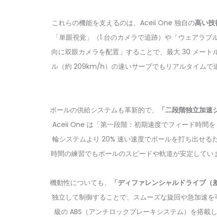
これらの機能を支えるのは、Aceii One 独自の
高い技
「単眼視覚」（1 台のカメラで追跡）や「ウェアラブル
向に双眼カメラを配置」することで、最大 30 メー
ル（約 209km/h）の速いサーブでもリアルタイ
ボールの供給システムも革新的で、
「二段階独立加速
Aceii One は「第一段階：初期速度でフィード
輪システムより 20% 速い速度でボールを打ち出せ
時間の練習でもボールのスピードや軌道が安定しています
機動性についても、
「ディファレンシャルドライブ（
独立して制御することで、スムーズな旋回や急加速を可能にし
級の ABS（アンチロックブレーキシステム）を搭