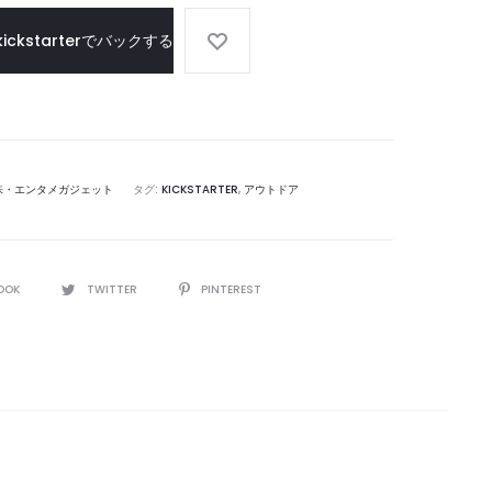
シ
kickstarterでバックする
ー
ン
を
カ
バ
ー
味・エンタメガジェット
タグ:
KICKSTARTER
,
アウトドア
OOK
TWITTER
PINTEREST