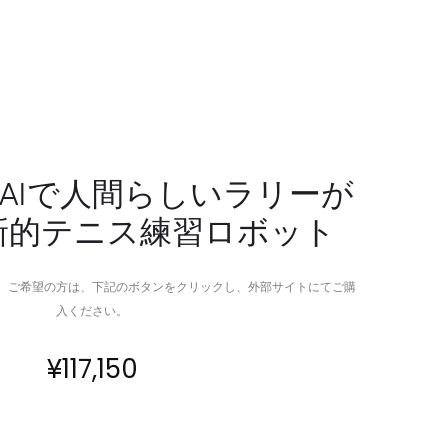
を
ラ
解
ー
消
ヘ
す
ン
る
プ
脳
バ
活
ッ
ne｜AIで人間らしいラリーが
性
ク
新的テニス練習ロボット
化
パ
パ
ッ
ズ
ク、
。ご希望の方は、下記のボタンをクリックし、外部サイトにてご購
ル
日
入ください。
ト
常
イ
の
¥
117,150
あ
ら
ゆ
る