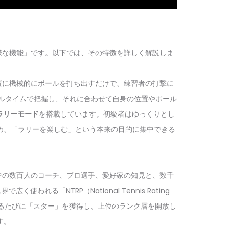
る多様な機能」です。以下では、その特徴を詳しく解説しま
位置に機械的にボールを打ち出すだけで、練習者の打撃に
リアルタイムで把握し、それに合わせて自身の位置やボール
のラリーモード
を搭載しています。初級者はゆっくりとし
め、「ラリーを楽しむ」という本来の目的に集中できる
界中の数百人のコーチ、プロ選手、愛好家の知見と、数千
広く使われる「NTRP（National Tennis Rating
するたびに「スター」を獲得し、上位のランク層を開放し
す。