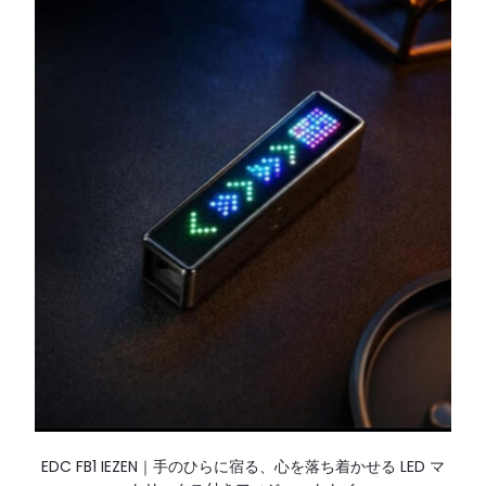
EDC FB1 IEZEN｜手のひらに宿る、心を落ち着かせる LED マ