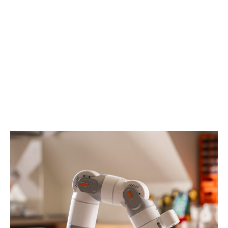
所
ス
ま
ク
で
の
映
混
像
乱
を
を
飛
ま
ば
と
す、
め
最
て
大
整
約
え
200M
る
対
AI
応
ミ
ワ
ー
イ
テ
ヤ
ィ