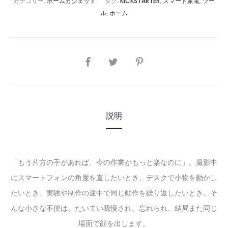
カテゴリー:
ホームガジェット
タグ:
KICKSTARTER
,
スマート家電
,
ツー
ル
,
ホーム
SHARE
説明
「もう片方の手があれば、今の作業がもっと楽なのに」。撮影中
にスマートフォンの角度を直したいとき、デスクで小物を動かし
たいとき、実験や制作の途中で同じ動作を繰り返したいとき。そ
んな小さな不便は、たいてい我慢され、忘れられ、結局また同じ
場面で顔を出します。