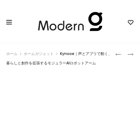
Prod
R900
DOCKOR
ホーム
ホームガジェット
Kynooe｜声とアプリで動く、
｜
A1
navig
暮らしと創作を拡張するモジュラーAIロボットアーム
ケ
｜
ー
会
ブ
議
ル
の
の
「聞
届
き
か
逃
な
し」
い
と
場
デ