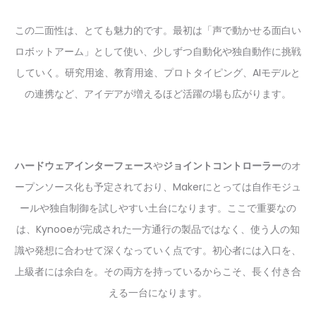
この二面性は、とても魅力的です。最初は「声で動かせる面白い
ロボットアーム」として使い、少しずつ自動化や独自動作に挑戦
していく。研究用途、教育用途、プロトタイピング、AIモデルと
の連携など、アイデアが増えるほど活躍の場も広がります。
ハードウェアインターフェース
や
ジョイントコントローラー
のオ
ープンソース化も予定されており、Makerにとっては自作モジュ
ールや独自制御を試しやすい土台になります。ここで重要なの
は、Kynooeが完成された一方通行の製品ではなく、使う人の知
識や発想に合わせて深くなっていく点です。初心者には入口を、
上級者には余白を。その両方を持っているからこそ、長く付き合
える一台になります。