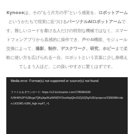
Kynooe
は、その“もう片方の手”という感覚を、
ロボットアーム
というかたちで現実に近づける
パーソナルAIロボットアーム
で
す。難しいコードを書ける人だけの特別な機械ではなく、スマー
トフォンアプリから直感的に操作でき、声やAI機能、モジュール
交換によって、
撮影、制作、デスクワーク、研究、ホビー
まで柔
軟に使い方を広げられる一台。ロボットという言葉に少し身構え
てしまう人ほど、この扱いやすさに驚くはずです。
動
Media error: Format(s) not supported or source(s) not found
画
ファイルをダウンロード: https://v2.kickstarter.com/1780464166-
IUW46%2F%2Bzge7QKq3qsfKaIWNE5YGsnhhpQlmS3ZjGQ5g%3D/projects/5308398/vide
プ
o-1431961-h264_high.mp4?_=1
レ
ー
ヤ