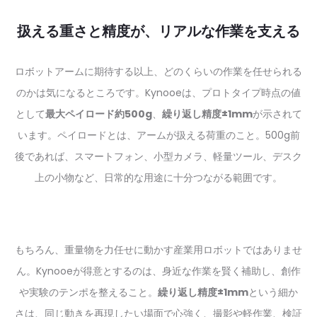
扱える重さと精度が、リアルな作業を支える
ロボットアームに期待する以上、どのくらいの作業を任せられる
のかは気になるところです。Kynooeは、プロトタイプ時点の値
として
最大ペイロード約500g
、
繰り返し精度±1mm
が示されて
います。ペイロードとは、アームが扱える荷重のこと。500g前
後であれば、スマートフォン、小型カメラ、軽量ツール、デスク
上の小物など、日常的な用途に十分つながる範囲です。
もちろん、重量物を力任せに動かす産業用ロボットではありませ
ん。Kynooeが得意とするのは、身近な作業を賢く補助し、創作
や実験のテンポを整えること。
繰り返し精度±1mm
という細か
さは、同じ動きを再現したい場面で心強く、撮影や軽作業、検証