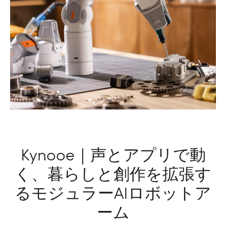
レ
ン
ス
グ
HDMI
ア
シ
シ
ス
ス
テ
タ
ム
ン
ト
Kynooe｜声とアプリで動
く、暮らしと創作を拡張す
るモジュラーAIロボットア
ーム