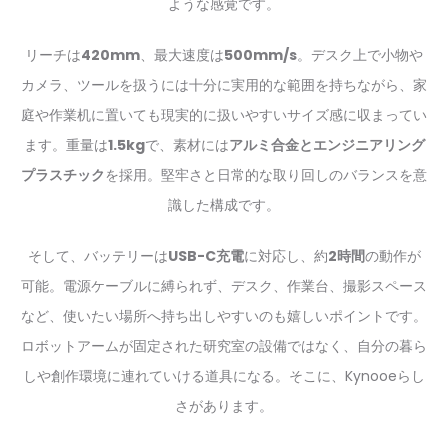
ような感覚です。
リーチは
420mm
、最大速度は
500mm/s
。デスク上で小物や
カメラ、ツールを扱うには十分に実用的な範囲を持ちながら、家
庭や作業机に置いても現実的に扱いやすいサイズ感に収まってい
ます。重量は
1.5kg
で、素材には
アルミ合金とエンジニアリング
プラスチック
を採用。堅牢さと日常的な取り回しのバランスを意
識した構成です。
そして、バッテリーは
USB-C充電
に対応し、約
2時間
の動作が
可能。電源ケーブルに縛られず、デスク、作業台、撮影スペース
など、使いたい場所へ持ち出しやすいのも嬉しいポイントです。
ロボットアームが固定された研究室の設備ではなく、自分の暮ら
しや創作環境に連れていける道具になる。そこに、Kynooeらし
さがあります。