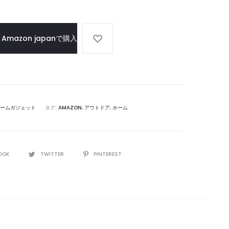
ザ
イ
ン
Amazon japanで購入
ームガジェット
タグ:
AMAZON
,
アウトドア
,
ホーム
OOK
TWITTER
PINTEREST