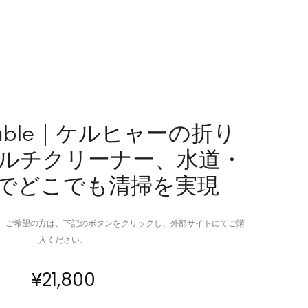
用
小
丸
型
椅
軽
子、
量
自
ポ
由
ー
な
タ
oldable｜ケルヒャーの折り
動
ブ
ルチクリーナー、水道・
き
ル
を
電
でどこでも清掃を実現
実
源
現
の
す
全
。ご希望の方は、下記のボタンをクリックし、外部サイトにてご購
る
方
入ください。
多
位
機
ガ
¥
21,800
能
イ
デ
ド