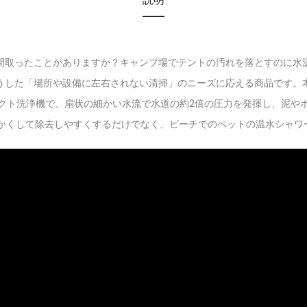
間取ったことがありますか？キャンプ場でテントの汚れを落とすのに水
ーは、こうした「場所や設備に左右されない清掃」のニーズに応える商品で
クト洗浄機で、扇状の細かい水流で水道の約2倍の圧力を発揮し、泥や
らかくして除去しやすくするだけでなく、ビーチでのペットの温水シャワ