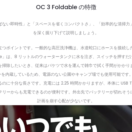
OC 3 Foldable の特徴
場所を選ばない即時性」と「スペースを省くコンパクトさ」、「効率的な清
を深く掘り下げて説明しましょう。
立つポイントです。一般的な高圧洗浄機は、水道蛇口にホースを接続し
dable」は、8 リットルのウォータータンクに水を注ぎ、スイッチを押
を掃除したいとき、従来はバケツで水を運んで雑巾で拭く手間がかかり
を内蔵しているため、電源のない公園やキャンプ場でも使用可能です。バ
十分な長さです。充電には 2.25 時間かかりますが、本体に USB 
ッテリーからも充電できるのが便利です。外出先でバッテリーが切れそ
計画を崩す心配が少ないです。