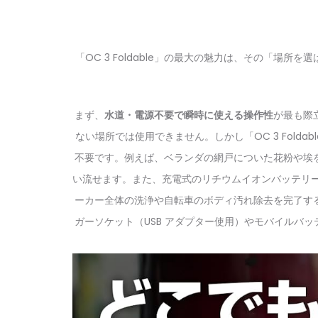
「OC 3 Foldable」の最大の魅力は、その「
まず、
水道・電源不要で瞬時に使える操作性
が最も際
ない場所では使用できません。しかし「OC 3 Fol
不要です。例えば、ベランダの網戸についた花粉や埃
い流せます。また、充電式のリチウムイオンバッテリー
ーカー全体の洗浄や自転車のボディ汚れ除去を完了するのに
ガーソケット（USB アダプター使用）やモバイルバ