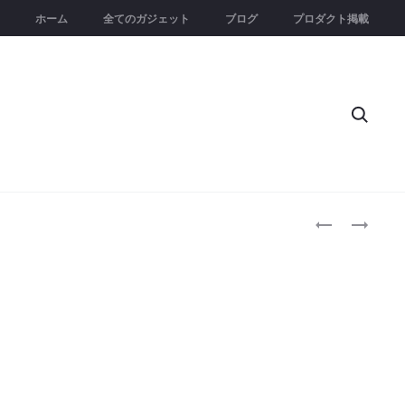
ホーム
全てのガジェット
ブログ
プロダクト掲載
Searc
Produc
TURNSTONE
ANKER
BUOY
SOLIX
naviga
｜
C200
STEELCASE
DC
の
PORTABLE
オ
POWER
フ
STATION
ィ
｜
ス
192WH