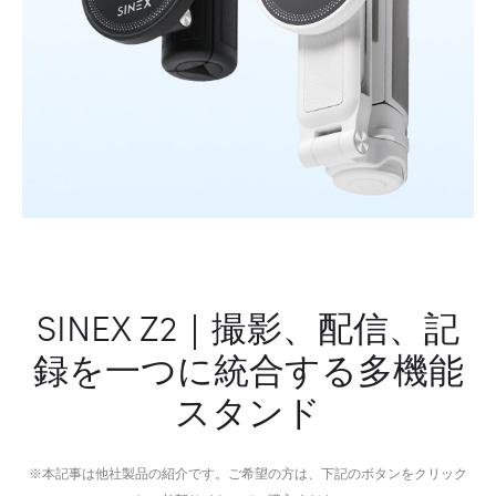
創
音
造
の
す
劇
る
場
ソ
フ
ト
ゲ
ル
射
出
SINEX Z2｜撮影、配信、記
成
録を一つに統合する多機能
形
機
スタンド
※本記事は他社製品の紹介です。ご希望の方は、下記のボタンをクリック