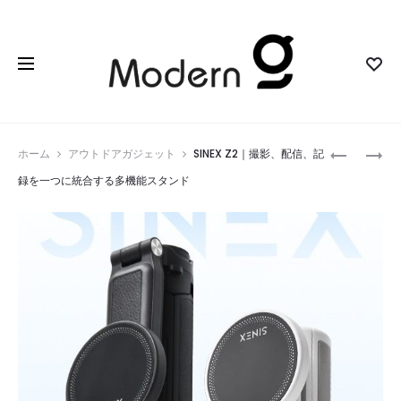
Prod
SALTGAT
XROUND
ホーム
アウトドアガジェット
SINEX Z2｜撮影、配信、記
｜
VIBE
navig
録を一つに統合する多機能スタンド
デ
｜
ス
小
ク
さ
ト
な
ッ
ボ
プ
デ
で
ィ
自
に
由
宿
に
る