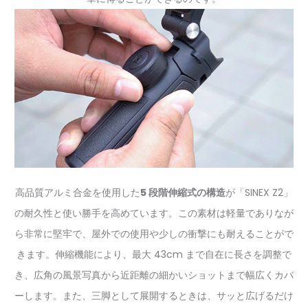
高品質アルミ合金を使用した
5 段階伸縮式の構造
が「SINEX Z2」
の耐久性と使い勝手を高めています。この素材は軽量でありなが
ら非常に堅牢で、屋外での使用や少しの衝撃にも耐えることがで
きます。伸縮機能により、最大 43cm まで自在に長さを調整で
き、広角の風景写真から近距離の細かいショットまで幅広くカバ
ーします。また、三脚として展開するときは、サッと広げるだけ