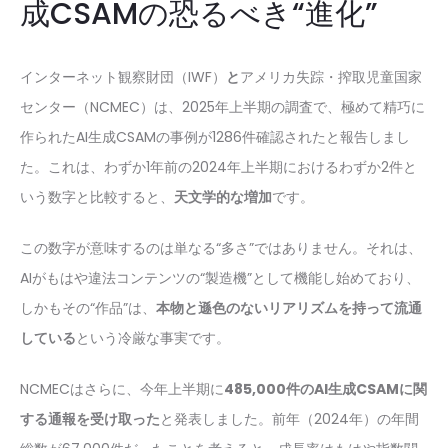
成CSAMの恐るべき“進化”
インターネット観察財団（IWF）
と
アメリカ失踪・搾取児童国家
センター（NCMEC）は、2025年上半期の調査で、極めて精巧に
作られたAI生成CSAMの事例が1286件確認されたと報告しまし
た。これは、わずか1年前の2024年上半期におけるわずか2件と
いう数字と比較すると、
天文学的な増加
です。
この数字が意味するのは単なる“多さ”ではありません。それは、
AIがもはや違法コンテンツの“製造機”として機能し始めており、
しかもその“作品”は、
本物と遜色のないリアリズムを持って流通
している
という冷厳な事実です。
NCMECはさらに、今年上半期に
485,000件のAI生成CSAMに関
する通報を受け取った
と発表しました。前年（2024年）の年間