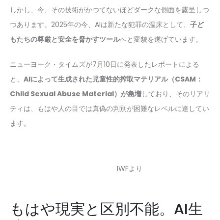
しかし、今、その技術がかつてないほどダークな側面を露呈しつ
つあります。2025年の今、AIは新たな犯罪の温床として、
子ど
もたちの尊厳と安全を脅かすツール
へと変貌を遂げています。
ニューヨーク・タイムズが7月10日に発表したレポートによる
と、
AIによって生成された児童性的搾取マテリアル（CSAM：
Child Sexual Abuse Material）が急増
しており、そのリアリ
ティは、もはや人の目では真偽の判別が困難なレベルに達してい
ます。
IWFより
もはや現実と区別不能。AI生