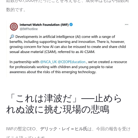
総数が67,000件だったことを考えると、成長率はもはや指数関
数的です。
「これは津波だ」──止めら
れぬ波に挑む現場の悲鳴
IWFの暫定CEO、
デリック・レイ＝ヒル氏
は、今回の報告を受け
てこう語っています。