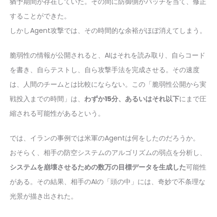
猶予期間が存在していた。その間に防御側がパッチを当て、修正
することができた。
しかしAgent攻撃では、その時間的な余裕がほぼ消えてしまう。
脆弱性の情報が公開されると、AIはそれを読み取り、自らコード
を書き、自らテストし、自ら攻撃手法を完成させる。その速度
は、人間のチームとは比較にならない。この「脆弱性公開から実
戦投入までの時間」は、
わずか15分、あるいはそれ以下
にまで圧
縮される可能性があるという。
では、イランの事例では米軍のAgentは何をしたのだろうか。
おそらく、相手の防空システムのアルゴリズムの弱点を分析し、
システムを崩壊させるための数万の目標データを生成した
可能性
がある。その結果、相手のAIの「頭の中」には、奇妙で不条理な
光景が描き出された。