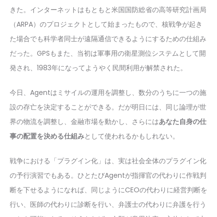
きた。インターネットはもともと米国国防総省の高等研究計画局
（ARPA）のプロジェクトとして始まったもので、核戦争が起き
た場合でも科学者同士が遠隔通信できるようにするための仕組み
だった。GPSもまた、当初は軍事用の衛星測位システムとして開
発され、1983年になってようやく民間利用が解禁された。
今日、Agentはミサイルの運用を調整し、数分のうちに一つの施
設の存亡を決定することができる。だが明日には、同じ論理が世
界の物流を調整し、金融市場を動かし、さらには
あなた自身の仕
事の配置を決める仕組み
として使われるかもしれない。
戦争における「プラグイン化」は、実は社会全体のプラグイン化
の予行演習でもある。ひとたびAgentが指揮官の代わりに作戦判
断を下せるようになれば、同じようにCEOの代わりに経営判断を
行い、医師の代わりに診断を行い、弁護士の代わりに弁護を行う