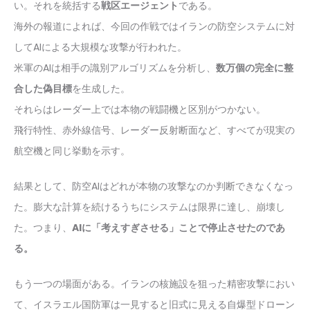
い。それを統括する
戦区エージェント
である。
海外の報道によれば、今回の作戦ではイランの防空システムに対
してAIによる大規模な攻撃が行われた。
米軍のAIは相手の識別アルゴリズムを分析し、
数万個の完全に整
合した偽目標
を生成した。
それらはレーダー上では本物の戦闘機と区別がつかない。
飛行特性、赤外線信号、レーダー反射断面など、すべてが現実の
航空機と同じ挙動を示す。
結果として、防空AIはどれが本物の攻撃なのか判断できなくなっ
た。膨大な計算を続けるうちにシステムは限界に達し、崩壊し
た。つまり、
AIに「考えすぎさせる」ことで停止させたのであ
る。
もう一つの場面がある。イランの核施設を狙った精密攻撃におい
て、イスラエル国防軍は一見すると旧式に見える自爆型ドローン