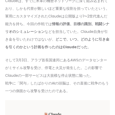
Claudeは、すでに米軍の機密ネットワークに深く組み込まれて
おり、しかも代替が難しいほど重要な役割を担っていたという。
軍用にカスタマイズされたClaudeは公開版より1〜2世代進んだ
能力を持ち、今回の作戦では
情報の評価、目標の識別、戦闘シナ
リオのシミュレーション
などを担当していた。Claude自身が引
き金を引いたわけではないが、
どこで、いつ、どのように引き金
を引くのかという計画を作ったのはClaudeだった
。
そして3月3日、アラブ首長国連邦にあるAWSのデータセンター
がミサイル攻撃を受け、停電と火災が発生した。この影響で
Claudeの一部サービスは大規模な停止状態に陥った。
戦争に「関与」したばかりのAIの頭脳は、その直後に戦争のもう
一つの側面から攻撃を受けたのである。