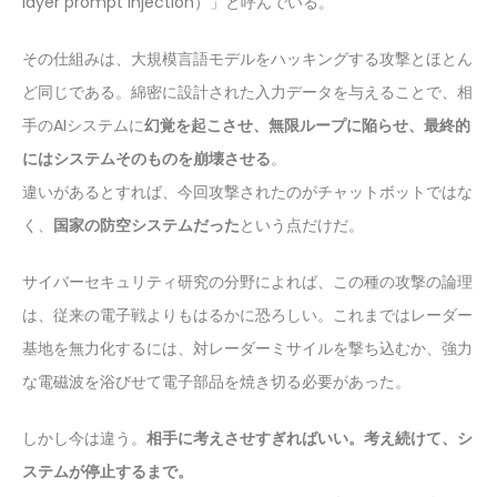
layer prompt injection）」と呼んでいる。
その仕組みは、大規模言語モデルをハッキングする攻撃とほとん
ど同じである。綿密に設計された入力データを与えることで、相
手のAIシステムに
幻覚を起こさせ、無限ループに陥らせ、最終的
にはシステムそのものを崩壊させる
。
違いがあるとすれば、今回攻撃されたのがチャットボットではな
く、
国家の防空システムだった
という点だけだ。
サイバーセキュリティ研究の分野によれば、この種の攻撃の論理
は、従来の電子戦よりもはるかに恐ろしい。これまではレーダー
基地を無力化するには、対レーダーミサイルを撃ち込むか、強力
な電磁波を浴びせて電子部品を焼き切る必要があった。
しかし今は違う。
相手に考えさせすぎればいい。考え続けて、シ
ステムが停止するまで。