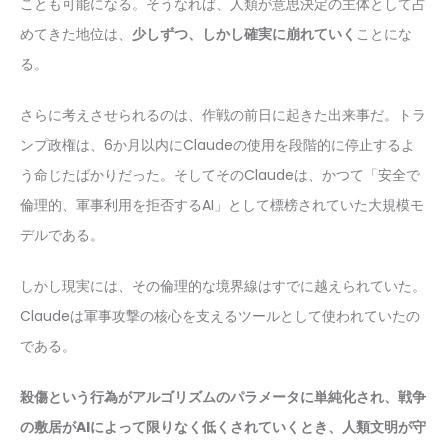
ことも可能になる。そうなれば、人類が意思決定の主体として占
めてきた地位は、
少しずつ、しかし確実に崩れていく
ことにな
る。
さらに考えさせられるのは、作戦の前日に起きた出来事だ。トラ
ンプ政権は、6か月以内にClaudeの使用を段階的に停止するよ
う命じたばかりだった。そしてそのClaudeは、かつて「安全で
倫理的、軍事利用を拒否するAI」として標榜されていた大規模モ
デルである。
しかし現実には、その倫理的な境界線はすでに越えられていた。
Claudeは軍事攻撃の核心を支えるツールとして使われていたの
である。
殺傷という行為がアルゴリズムのパラメータに単純化され、戦争
の敷居がAIによって限りなく低くされていくとき、人類文明が守