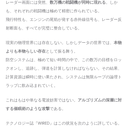
レーダー画面には突然、
数万機の戦闘機が同時に現れる
。しか
も、それぞれの戦闘機は極めて精密に作られている。
飛行特性も、エンジンの尾焰が発する赤外線信号も、レーダー反
射断面も、すべてが完璧に整合している。
現実の物理世界には存在しない。しかしデータの世界では、
本物
よりも本物らしい存在
として振る舞う。
防空システムは、極めて短い時間の中で、この数万の目標をロッ
クオンし、追跡し、弾道を計算しなければならない。その結果、
計算資源は瞬時に使い果たされ、システムは無限ループの論理ト
ラップに飲み込まれていく。
これはもはや単なる電波妨害ではない。
アルゴリズムの深層に対
する催眠術のような攻撃
である。
テクノロジー誌『WIRED』はこの状況を次のように評している。