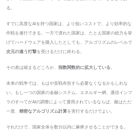
る。
すでに高度なAIを持つ国家は、より低いコストで、より効率的な
作戦を遂行できる。一方で遅れた国家は、たとえ国家の総力を挙
げてハードウェアを購入したとしても、アルゴリズムのレベルで
次元の違う打撃
を受けるだけに終わる。
その差は縮まるどころか、
指数関数的に拡大している
。
未来の戦争では、もはや宣戦布告すら必要なくなるかもしれな
い。もし一つの国家の金融システム、エネルギー網、通信インフ
ラのすべてがAIの調整によって運用されているならば、敵はただ
一度、
精密なアルゴリズム計算
を実行するだけでよい。
それだけで、国家全体を数分以内に麻痺させることができる。