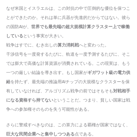
なぜ米国とイスラエルは、この対抗の中で圧倒的な優位を保つこ
とができたのか。それは単に兵器が先進的だからではない。彼ら
の国防AIが、
世界でも最先端の超大規模計算クラスター上で稼働
している
という事実が大きい。
戦争はすでに、むき出しの
算力消耗戦
へと変わった。
干渉信号を一度発するたびに、軌道を一度予測するたびに、そこ
では膨大で高価な計算資源が消費されている。この現実は、もう
一つの厳しい結論を導き出す。もし国家が
ギガワット級の電力供
給
を持たず、最先端の推論用AIチップの大規模なクラスターを保
有していなければ、アルゴリズム戦争の前ではそもそも
対戦相手
になる資格すら持てない
ということだ。つまり、貧しい国家は戦
争への参加権そのものを失う可能性がある。
さらに警戒すべきなのは、この算力による覇権が国家ではなく、
巨大な民間企業へと集中しつつある
点である。