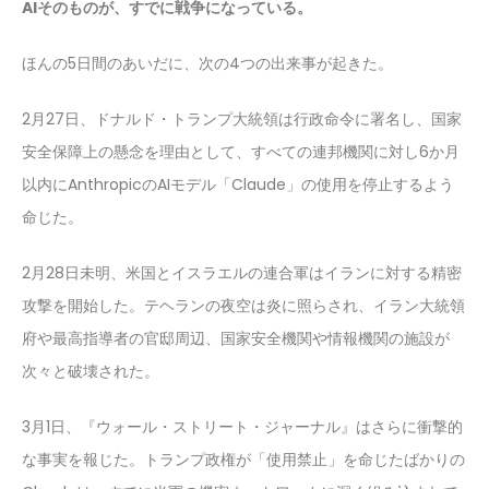
AIそのものが、すでに戦争になっている。
ほんの5日間のあいだに、次の4つの出来事が起きた。
2月27日、ドナルド・トランプ大統領は行政命令に署名し、国家
安全保障上の懸念を理由として、すべての連邦機関に対し6か月
以内にAnthropicのAIモデル「Claude」の使用を停止するよう
命じた。
2月28日未明、米国とイスラエルの連合軍はイランに対する精密
攻撃を開始した。テヘランの夜空は炎に照らされ、イラン大統領
府や最高指導者の官邸周辺、国家安全機関や情報機関の施設が
次々と破壊された。
3月1日、『ウォール・ストリート・ジャーナル』はさらに衝撃的
な事実を報じた。トランプ政権が「使用禁止」を命じたばかりの