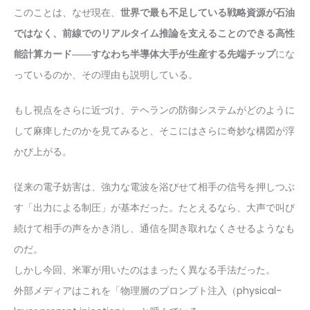
このことは、なぜ現在、
世界で最も不足している戦略資源が石油
ではなく、前線でのリアルタイム推論を支えることのできる高性
能計算カード――すなわち半導体大手が生産する先端チップ
にな
っているのか、その理由も説明している。
もし視点をさらに近づけ、テヘランの防御システムがどのように
して麻痺したのかを見てみると、そこにはさらに奇妙な構図が浮
かび上がる。
従来の電子妨害は、強力な電波を浴びせて相手の信号を押しつぶ
す「出力による制圧」が基本だった。たとえるなら、大声で叫び
続けて相手の声をかき消し、通信を聞き取れなくさせるようなも
のだ。
しかし今回、米軍が用いたのはまったく異なる手法だった。
外部メディアはこれを「物理層のプロンプト注入（physical-