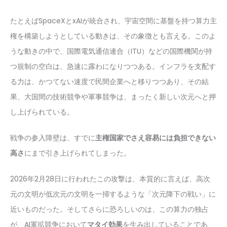
たとえばSpaceXとxAIが統合され、宇宙空間に基盤を持つ算力主
権を構築しようとしている動きは、その象徴とも言える。このよ
うな動きの中で、国際電気通信連合（ITU）などの国際機関が持
つ規制の空白は、急速に露わになりつつある。インフラを支配す
る力は、かつてない速度で民間企業へと移りつつあり、その結
果、大国間の技術競争や軍事競争は、まったく新しい次元へと押
し上げられている。
戦争の参入障壁は、すでに
主権国家でさえ容易には負担できない
高さ
にまで引き上げられてしまった。
2026年2月28日に行われたこの攻撃は、本質的に言えば、高次
元の文明が低次元の文明を一掃するような「次元降下の戦い」に
近いものだった。そしてさらに恐ろしいのは、この算力の独占
が、AI軍拡競争において
マタイ効果
を生み出していることであ