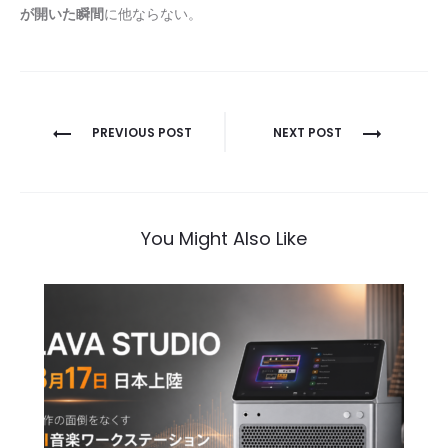
が開いた瞬間
に他ならない。
投
PREVIOUS POST
NEXT POST
稿
ナ
ビ
You Might Also Like
ゲ
ー
シ
ョ
ン