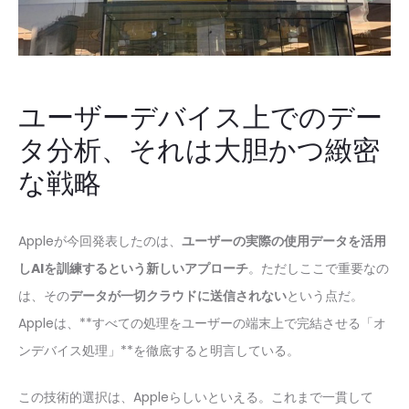
ユーザーデバイス上でのデー
タ分析、それは大胆かつ緻密
な戦略
Appleが今回発表したのは、
ユーザーの実際の使用データを活用
しAIを訓練するという新しいアプローチ
。ただしここで重要なの
は、その
データが一切クラウドに送信されない
という点だ。
Appleは、**すべての処理をユーザーの端末上で完結させる「オ
ンデバイス処理」**を徹底すると明言している。
この技術的選択は、Appleらしいといえる。これまで一貫して