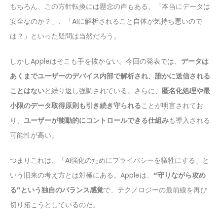
もちろん、この方針転換には懸念の声もある。「本当にデータは
安全なのか？」、「AIに解析されること自体が気持ち悪いので
は？」といった疑問は当然だろう。
しかしAppleはそこも手を抜かない。今回の発表では、
データは
あくまでユーザーのデバイス内部で解析され、誰かに送信される
ことはない
と繰り返し強調されている。さらに、
匿名化処理や最
小限のデータ取得原則も引き続き守られる
ことが明言されてお
り、
ユーザーが能動的にコントロールできる仕組み
も導入される
可能性が高い。
つまりこれは、「AI強化のためにプライバシーを犠牲にする」と
いう旧来の考え方とは対極にある。Appleは、
“守りながら攻め
る”という独自のバランス感覚
で、テクノロジーの最前線を再び
切り拓こうとしているのだ。