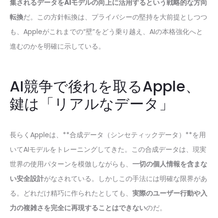
集されるデータをAIモデルの向上に活用するという戦略的な方向
転換
だ。この方針転換は、プライバシーの堅持を大前提としつつ
も、Appleがこれまでの“壁”をどう乗り越え、AIの本格強化へと
進むのかを明確に示している。
AI競争で後れを取るApple、
鍵は「リアルなデータ」
長らくAppleは、**合成データ（シンセティックデータ）**を用
いてAIモデルをトレーニングしてきた。この合成データは、現実
世界の使用パターンを模倣しながらも、
一切の個人情報を含まな
い安全設計
がなされている。しかしこの手法には明確な限界があ
る。どれだけ精巧に作られたとしても、
実際のユーザー行動や入
力の複雑さを完全に再現することはできない
のだ。