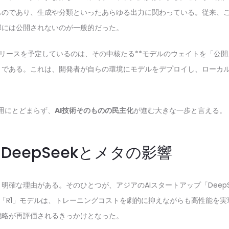
ものであり、生成や分類といったあらゆる出力に関わっている。従来、
部には公開されないのが一般的だった。
がリリースを予定しているのは、その中核たる**モデルのウェイトを「公開
」である。これは、開発者が自らの環境にモデルをデプロイし、ローカ
。
利用にとどまらず、
AI技術そのものの民主化
が進む大きな一歩と言える。
DeepSeekとメタの影響
明確な理由がある。そのひとつが、アジアのAIスタートアップ「DeepS
した「R1」モデルは、トレーニングコストを劇的に抑えながらも高性能を
戦略が再評価されるきっかけとなった。