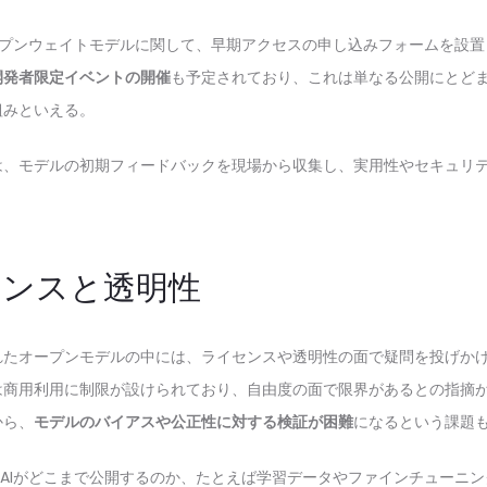
オープンウェイトモデルに関して、早期アクセスの申し込みフォームを設
開発者限定イベントの開催
も予定されており、これは単なる公開にとど
組みといえる。
は、モデルの初期フィードバックを現場から収集し、実用性やセキュリ
センスと透明性
れたオープンモデルの中には、ライセンスや透明性の面で疑問を投げか
aは商用利用に制限が設けられており、自由度の面で限界があるとの指摘
から、
モデルのバイアスや公正性に対する検証が困難
になるという課題
nAIがどこまで公開するのか、たとえば学習データやファインチューニ