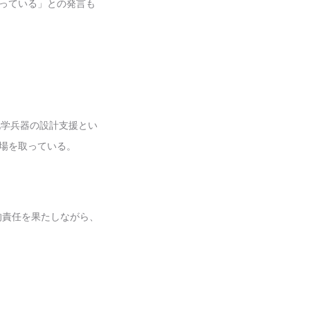
行っている」との発言も
。
化学兵器の設計支援とい
立場を取っている。
的責任を果たしながら、