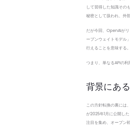
して習得した知識その
秘密として扱われ、外
だが今回、OpenAI
ープンウェイトモデル
行えることを意味する
つまり、単なるAPIの
背景にある
この方針転換の裏には、
が2025年1月に公開
注目を集め、オープン