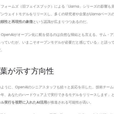
フォームズ（旧フェイスブック）による「Llama」シリーズの影響も見
ンウェイトモデルをリリースし、多くの研究者や企業がLlamaベース
信頼性と再現性の象徴
という認識が広まりつつあるのだ。
OpenAIがオープン化に舵を切るのは自然な帰結とも言える。サム・
らっていたが、いまこそオープンモデルが必要だと感じている」と語っ
だ。
言葉が示す方向性
ように、OpenAIのシニアスタッフも続々と反応を示した。技術チー
今年、あなたのハードウェア上で実行できるモデルをリリースします」
ル実行を視野に入れたAI活用
が推進される可能性が高い。