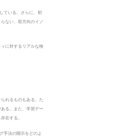
置している。さらに、初
まらない、双方向のイノ
ティに対するリアルな検
けられるものもある。た
がある。また、学習デー
も存在する。
ング手法の開示をどのよ