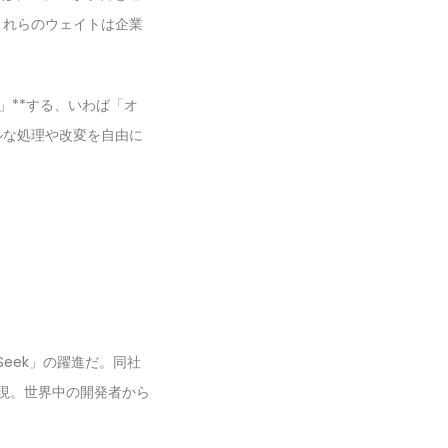
これらのウェイトは企業
」**する、いわば「オ
ルな処理や改変を自由に
eek」の躍進だ。同社
実現。世界中の開発者から