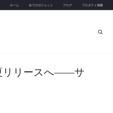
ホーム
全てのガジェット
ブログ
プロダクト掲載
Searc
今夏リリースへ――サ
す