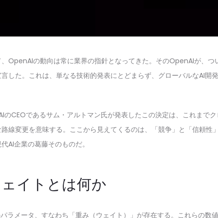
、OpenAIの動向は常に業界の指針となってきた。そのOpenAIが、
言した。これは、単なる技術的発表にとどまらず、グローバルなAI開
penAIのCEOであるサム・アルトマン氏が発表したこの決定は、これま
な路線変更を意味する。ここから見えてくるのは、「競争」と「信頼性
代AI企業の葛藤そのものだ。
ウェイトとは何か
のパラメータ、すなわち「重み（ウェイト）」が存在する。これらの数