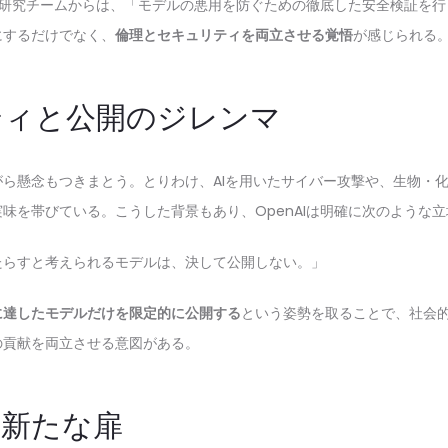
全性研究チームからは、「モデルの悪用を防ぐための徹底した安全検証を
にするだけでなく、
倫理とセキュリティを両立させる覚悟
が感じられる
ティと公開のジレンマ
ら懸念もつきまとう。とりわけ、AIを用いたサイバー攻撃や、生物・
実味を帯びている。こうした背景もあり、OpenAIは明確に次のような
たらすと考えられるモデルは、決して公開しない。」
に達したモデルだけを限定的に公開する
という姿勢を取ることで、社会
の貢献を両立させる意図がある。
の新たな扉