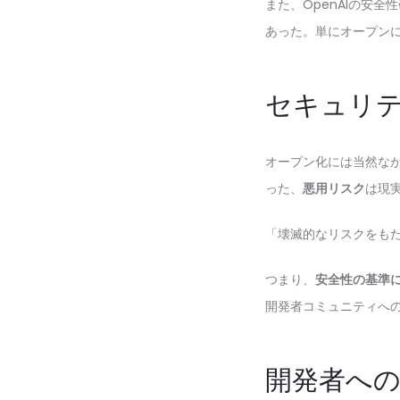
また、OpenAIの安
あった。単にオープン
セキュリ
オープン化には当然なが
った、
悪用リスク
は現
「壊滅的なリスクをも
つまり、
安全性の基準
開発者コミュニティへ
開発者へ