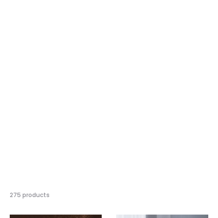
結
275 products
果
の