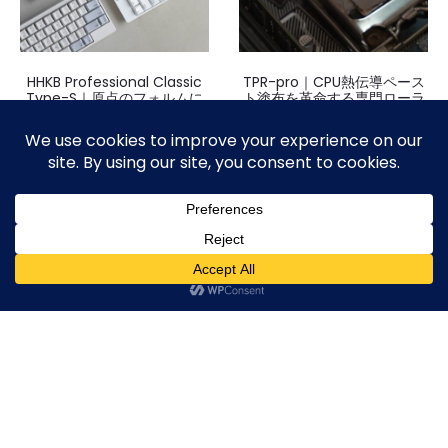
HHKB Professional Classic
TPR-pro｜CPU熱伝導ペース
Type-S｜原点のフォルムに
ト塗布を革命する専門ローラ
静粛性を融合したプロフェッ
ーツール
ショナルキーボード
¥
4,000
¥
31,900