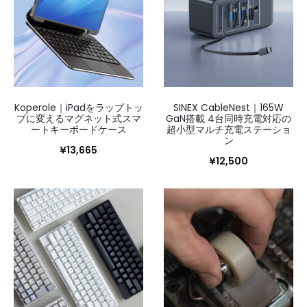
Koperole｜iPadをラップトッ
SINEX CableNest｜165W
プに変えるマグネット式スマ
GaN搭載 4台同時充電対応の
ートキーボードケース
超小型マルチ充電ステーショ
ン
¥
13,665
¥
12,500