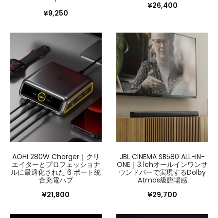
¥
26,400
¥
9,250
AOHi 280W Charger｜クリ
JBL CINEMA SB580 ALL-IN-
エイターとプロフェッショナ
ONE｜3.1chオールインワンサ
ルに最適化された 6 ポート統
ウンドバーで実現するDolby
合充電ハブ
Atmos級臨場感
¥
21,800
¥
29,700