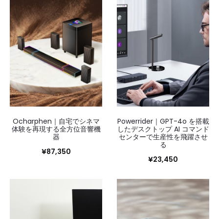
46
～
60/275
を
表
示
し
て
い
ま
す
新
Ocharphen｜自宅でシネマ
Powerrider｜GPT-4o を搭載
し
体験を再現する全方位音響機
したデスクトップ AI コマンド
い
器
センターで生産性を飛躍させ
順
る
¥
87,350
¥
23,450