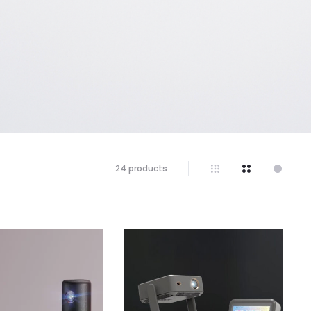
結
24 products
果
の
16
～
24/24
を
表
示
し
て