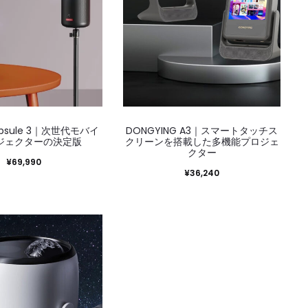
い
ま
す
新
し
い
順
Capsule 3｜次世代モバイ
DONGYING A3｜スマートタッチス
ジェクターの決定版
クリーンを搭載した多機能プロジェ
クター
¥
69,990
¥
36,240