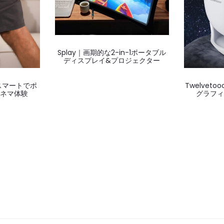
Splay｜画期的な2-in-1ポータブル
ディスプレイ&プロジェクター
or｜スマートでポ
Twelvet
シネマ体験
グラフィ