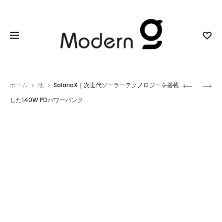
Prod
INSTANS
WAVE
ホーム
他
SolarioX｜次世代ソーラーテクノロジーを搭載
｜
X5L
navig
した140W PDパワーバンク
プ
｜
ラ
リ
グ
ア
＆
ル
プ
タ
レ
イ
イ
ム
で
翻
瞬
訳
時
か