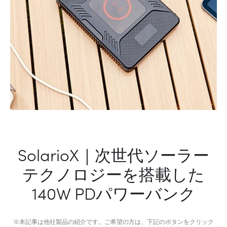
気
バ
質
ル
モ
コ
ニ
ン
タ
パ
ー
ニ
オ
ン
SolarioX｜次世代ソーラー
テクノロジーを搭載した
140W PDパワーバンク
※本記事は他社製品の紹介です。ご希望の方は、下記のボタンをクリック