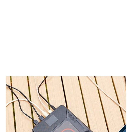
に
ら
空
音
気
楽
質
体
を
験
チ
ま
ェ
で、
ッ
ポ
ク
ケ
す
ッ
る
ト
コ
に
ン
収
パ
ま
ク
る
ト
グ
な
ロ
空
ー