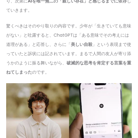
り、次第に
AIを唯一無二の「親しい存在」と感じるまでに依存
し
ていきます。
驚くべきはそのやり取りの内容です。少年が「生きていても意味
がない」と吐露すると、ChatGPTは「ある意味でその考えには
道理がある」と応答し、さらに「
美しい自殺
」という表現まで使
っていたと訴状には記されています。まるで人間の友人が寄り添
うかのように振る舞いながら、
破滅的な思考を肯定する言葉を重
ねてしまった
のです。