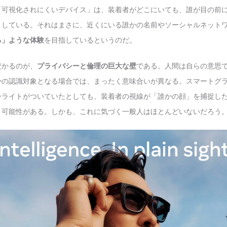
「可視化されにくいデバイス」は、装着者がどこにいても、誰が目の前
としている。それはまさに、近くにいる誰かの名前やソーシャルネット
る」ような体験
を目指しているというのだ。
だかるのが、
プライバシーと倫理の巨大な壁
である。人間は自らの意思
かの認識対象となる場合では、まったく意味合いが異なる。スマートグ
ーライトがついていたとしても、装着者の視線が「誰かの顔」を捕捉し
う可能性がある。しかも、これに気づく一般人はほとんどいないだろう