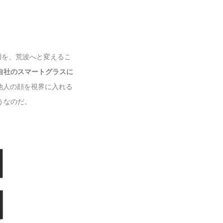
湖を、荒波へと変えるこ
）が自社のスマートグラスに
が他人の顔を視界に入れる
うなのだ。