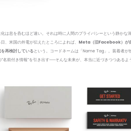
進化は息を呑むほど速い。それは時に人間のプライバシーという静かな
月14日、米国の外電が伝えたところによれば、
Meta（旧Facebook
載を再検討している
という。コードネームは「Name Tag」。装着者
物の“名前付き情報”を引き出す──そんな未来が、本当に近づきつつあるよ