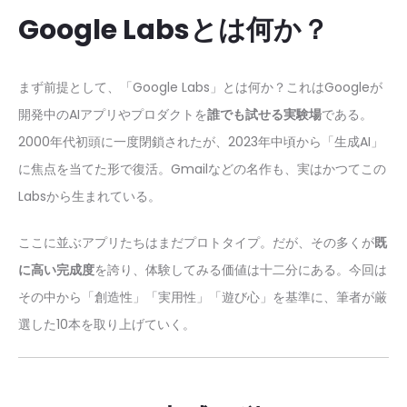
Google Labsとは何か？
まず前提として、「Google Labs」とは何か？これはGoogleが
開発中のAIアプリやプロダクトを
誰でも試せる実験場
である。
2000年代初頭に一度閉鎖されたが、2023年中頃から「生成AI」
に焦点を当てた形で復活。Gmailなどの名作も、実はかつてこの
Labsから生まれている。
ここに並ぶアプリたちはまだプロトタイプ。だが、その多くが
既
に高い完成度
を誇り、体験してみる価値は十二分にある。今回は
その中から「創造性」「実用性」「遊び心」を基準に、筆者が厳
選した10本を取り上げていく。