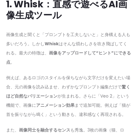
1. Whisk：直感で遊べるAI画
像生成ツール
画像生成と聞くと「プロンプトを工夫しないと」と身構える人も
多いだろう。しかし
Whisk
はそんな煩わしさを吹き飛ばしてく
れる。最大の特徴は、
画像をアップロードして“ヒント”にできる
点
。
例えば、あるロゴのスタイルを保ちながら文字だけを変えたい場
合、元の画像を読み込ませ、わずかなプロンプト編集だけで
驚く
ほど自然なバリエーション
が生まれる。さらに「Veo 2」という
機能で、画像に
アニメーション効果
まで追加可能。例えば「猫が
首を振りながら鳴く」という動きも、違和感なく再現される。
また、
画像同士を融合するセンス
も秀逸。3枚の画像（猫、ロ