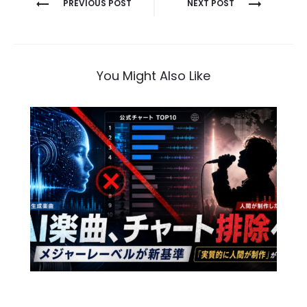
投
PREVIOUS POST
NEXT POST
稿
ナ
ビ
You Might Also Like
ゲ
ー
シ
ョ
ン