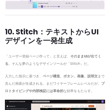
10. Stitch：テキストからUI
デザインを一発生成
「ユーザー登録ページ作って」と言えば、
そのままUIが出てく
る
。そんな夢のようなデザインツールが「Stitch」だ。
入力した指示に基づき、
ページ構造、ボタン、画像、説明文
まで
含んだ画面が生成される。まだワイヤーフレームレベルだが、
プ
ロトタイピングや内部検証には革命的
な効率をもたらす。