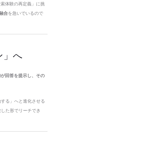
「検索体験の再定義」に挑
融合
を急いでいるので
ン」へ
AIが回答を提示し、その
動する」へと進化させる
致した形でリーチでき