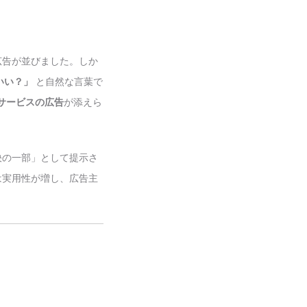
広告が並びました。しか
いい？」
と自然な言葉で
サービスの広告
が添えら
決の一部」として提示さ
は実用性が増し、広告主