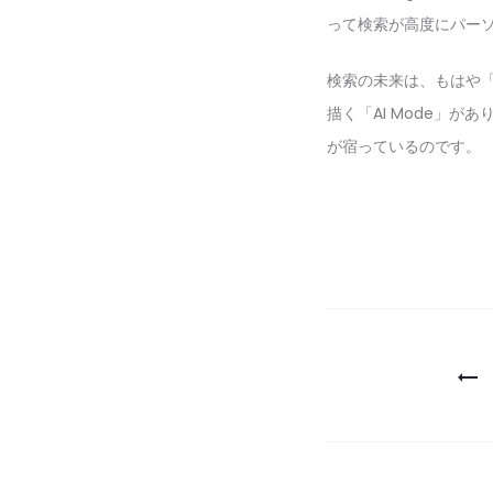
って検索が高度にパー
検索の未来は、もはや「
描く「AI Mode」
が宿っているのです。
投
稿
ナ
ビ