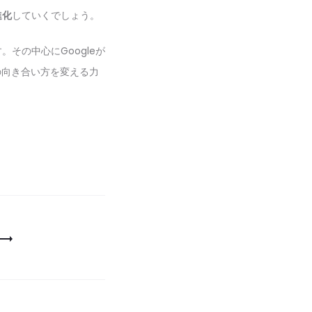
進化
していくでしょう。
その中心にGoogleが
の向き合い方を変える力