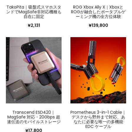
TakoPita｜吸盤式スマホスタ
ROG Xbox Ally X｜Xboxと
ンドでMagSafe非対応機種も
ROGが融合したポータブルゲ
自在に固定
ーミング機の全方位体験
¥
2,131
¥
139,800
Transcend ESD420｜
Prometheus 3-in-1 Cable｜
MagSafe 対応・20Gbps 超
デスクから野外まで対応、あ
速伝送のモバイルストレージ
なたに必要な唯一の多機能
EDC ケーブル
¥
17,800