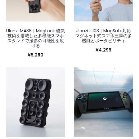
Ulanzi MA38｜MagLock 磁気
Ulanzi JJ03｜MagSafe対応
技術を搭載した多機能スマホ
マグネット式スマホ三脚の多
スタンドで撮影の可能性を広
機能とポータビリティ
げる
¥
4,299
¥
5,280