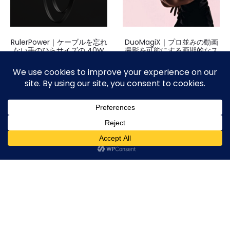
RulerPower｜ケーブルを忘れ
DuoMagiX｜プロ並みの動画
ない手のひらサイズの 40W
撮影を可能にする画期的なス
ハイパワーモバイルバッテリ
マホスタンド
ー
¥
4,390
¥
7,080