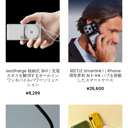
31
～
45/79
を
表
示
し
て
い
ま
す
新
iwoSharge 格納式 3in1｜充電
REETLE SmartInk I｜iPhone
し
カオスを解消するオールイン
用世界初 AI E-Ink ハブを搭載
い
ワンモバイルパワーソリュー
したスマートケース
順
ション
¥
26,600
¥
8,299