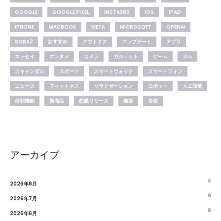
GOOGLE
GOOGLE PIXEL
INSTA360
IOS
IPAD
IPHONE
MACBOOK
META
MICROSOFT
OPENAI
SORA2
おすすめ
アウトドア
アップデート
アプリ
エッセイ
エンタメ
カメラ
ガジェット
ゲーム
ジム
スキャンダル
スポーツ
スマートウォッチ
スマートフォン
ニュース
フィットネス
リラクゼーション
ロボット
人工知能
便利機能
新商品
筋膜リリース
随筆
音楽
アーカイブ
4
2026年8月
9
2026年7月
9
2026年6月