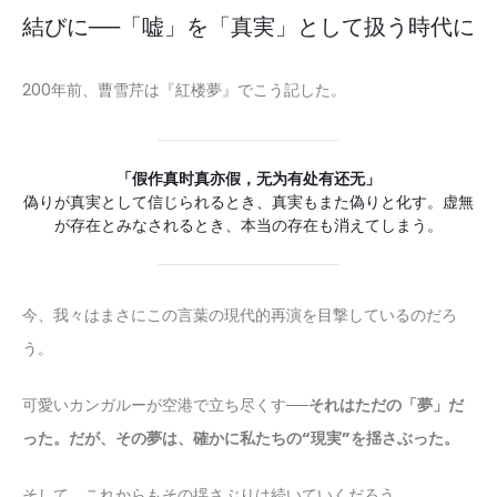
結びに──「嘘」を「真実」として扱う時代に
200年前、曹雪芹は『紅楼夢』でこう記した。
「假作真时真亦假，无为有处有还无」
偽りが真実として信じられるとき、真実もまた偽りと化す。虚無
が存在とみなされるとき、本当の存在も消えてしまう。
今、我々はまさにこの言葉の現代的再演を目撃しているのだろ
う。
可愛いカンガルーが空港で立ち尽くす──
それはただの「夢」だ
った。だが、その夢は、確かに私たちの“現実”を揺さぶった。
そして、これからもその揺さぶりは続いていくだろう。