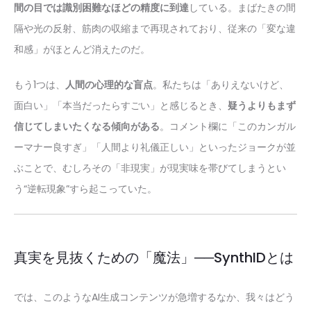
間の目では識別困難なほどの精度に到達
している。まばたきの間
隔や光の反射、筋肉の収縮まで再現されており、従来の「変な違
和感」がほとんど消えたのだ。
もう1つは、
人間の心理的な盲点
。私たちは「ありえないけど、
面白い」「本当だったらすごい」と感じるとき、
疑うよりもまず
信じてしまいたくなる傾向がある
。コメント欄に「このカンガル
ーマナー良すぎ」「人間より礼儀正しい」といったジョークが並
ぶことで、むしろその「非現実」が現実味を帯びてしまうとい
う“逆転現象”すら起こっていた。
真実を見抜くための「魔法」──SynthIDとは
では、このようなAI生成コンテンツが急増するなか、我々はどう