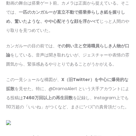
動画の舞台は搭乗ゲート前。カメラは正面から捉えている。そこ
では、
一匹のカンガルーが直立不動で搭乗券らしき紙を握りし
め、驚いたような、やや心配そうな顔を浮かべて
じっと人間のや
り取りを見つめていた。
カンガルーの目の前では、
その飼い主と空港職員らしき人物が口
論
をしている。音声は聞き取れないが、ジェスチャーや表情の雰
囲気から、緊張感あるやりとりであることがうかがえる。
この一見シュールな構図が、
X（旧Twitter）を中心に爆発的な
拡散
を見せた。特に、@DramaAlert という大手アカウントによ
る投稿は
7460万回以上の再生回数
を記録し、Instagram上でも
110万超の「いいね」がつくなど、まさに“バズ”の真骨頂だった。