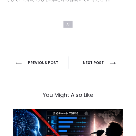
AI
投
PREVIOUS POST
NEXT POST
稿
ナ
ビ
You Might Also Like
ゲ
ー
シ