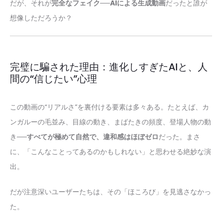
だが、それが
完全なフェイク──AIによる生成動画
だったと誰が
想像しただろうか？
完璧に騙された理由：進化しすぎたAIと、人
間の“信じたい”心理
この動画の“リアルさ”を裏付ける要素は多々ある。たとえば、カ
ンガルーの毛並み、目線の動き、まばたきの頻度、登場人物の動
き──
すべてが極めて自然で、違和感はほぼゼロ
だった。まさ
に、「こんなことってあるのかもしれない」と思わせる絶妙な演
出。
だが注意深いユーザーたちは、その「ほころび」を見逃さなかっ
た。