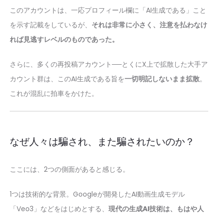
このアカウントは、一応プロフィール欄に「AI生成である」こと
を示す記載をしているが、
それは非常に小さく、注意を払わなけ
れば見逃すレベルのものであった。
さらに、多くの再投稿アカウント──とくにX上で拡散した大手ア
カウント群は、このAI生成である旨を
一切明記しないまま拡散
。
これが混乱に拍車をかけた。
なぜ人々は騙され、また騙されたいのか？
ここには、2つの側面があると感じる。
1つは技術的な背景。Googleが開発したAI動画生成モデル
「Veo3」などをはじめとする、
現代の生成AI技術は、もはや人