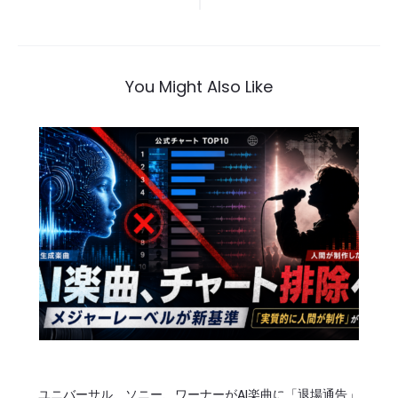
稿
ナ
ビ
You Might Also Like
ゲ
ー
シ
ョ
ン
ユニバーサル、ソニー、ワーナーがAI楽曲に「退場通告」