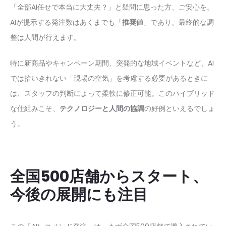
「全部AI任せで本当に大丈夫？」と疑問に思った方、ご安心を。
AIが提示する発注数はあくまでも「
推奨値
」であり、最終的な調
整は人間が行えます。
特に新商品やキャンペーン期間、突発的な地域イベントなど、AI
では拾いきれない「現場の空気」を考慮する必要があるときに
は、スタッフの判断によって柔軟に修正可能。このハイブリッド
な仕組みこそ、
テクノロジーと人間の協調
の好例といえるでしょ
う。
全国500店舗からスタート、
今後の展開にも注目