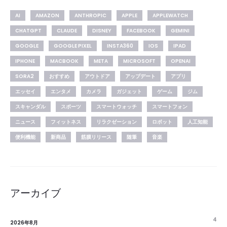
AI
AMAZON
ANTHROPIC
APPLE
APPLEWATCH
CHATGPT
CLAUDE
DISNEY
FACEBOOK
GEMINI
GOOGLE
GOOGLE PIXEL
INSTA360
IOS
IPAD
IPHONE
MACBOOK
META
MICROSOFT
OPENAI
SORA2
おすすめ
アウトドア
アップデート
アプリ
エッセイ
エンタメ
カメラ
ガジェット
ゲーム
ジム
スキャンダル
スポーツ
スマートウォッチ
スマートフォン
ニュース
フィットネス
リラクゼーション
ロボット
人工知能
便利機能
新商品
筋膜リリース
随筆
音楽
アーカイブ
4
2026年8月