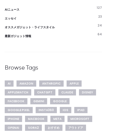
127
AIニュース
23
エッセイ
24
オススメガジェット・ライフスタイル
64
最新ガジェット情報
Browse Tags
AI
AMAZON
ANTHROPIC
APPLE
APPLEWATCH
CHATGPT
CLAUDE
DISNEY
FACEBOOK
GEMINI
GOOGLE
GOOGLE PIXEL
INSTA360
IOS
IPAD
IPHONE
MACBOOK
META
MICROSOFT
OPENAI
SORA2
おすすめ
アウトドア