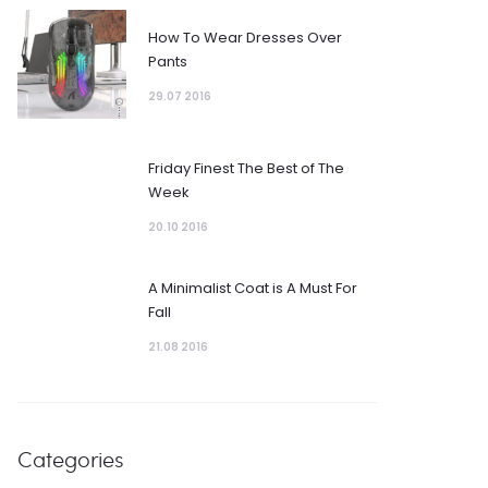
How To Wear Dresses Over
Pants
29.07 2016
Friday Finest The Best of The
Week
20.10 2016
A Minimalist Coat is A Must For
Fall
21.08 2016
Categories