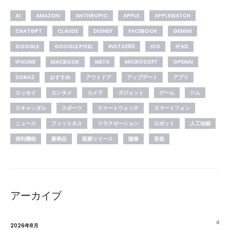
AI
AMAZON
ANTHROPIC
APPLE
APPLEWATCH
CHATGPT
CLAUDE
DISNEY
FACEBOOK
GEMINI
GOOGLE
GOOGLE PIXEL
INSTA360
IOS
IPAD
IPHONE
MACBOOK
META
MICROSOFT
OPENAI
SORA2
おすすめ
アウトドア
アップデート
アプリ
エッセイ
エンタメ
カメラ
ガジェット
ゲーム
ジム
スキャンダル
スポーツ
スマートウォッチ
スマートフォン
ニュース
フィットネス
リラクゼーション
ロボット
人工知能
便利機能
新商品
筋膜リリース
随筆
音楽
アーカイブ
4
2026年8月